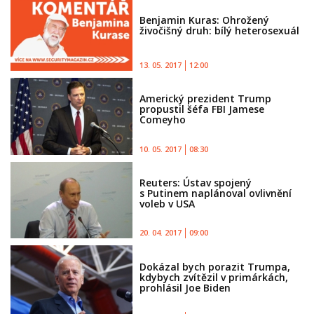
Benjamin Kuras: Ohrožený
živočišný druh: bílý heterosexuál
13. 05. 2017
12:00
Americký prezident Trump
propustil šéfa FBI Jamese
Comeyho
10. 05. 2017
08:30
Reuters: Ústav spojený
s Putinem naplánoval ovlivnění
voleb v USA
20. 04. 2017
09:00
Dokázal bych porazit Trumpa,
kdybych zvítězil v primárkách,
prohlásil Joe Biden