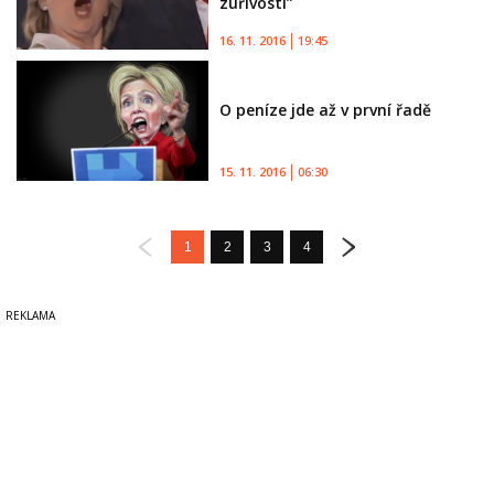
zuřivosti”
16. 11. 2016
19:45
O peníze jde až v první řadě
15. 11. 2016
06:30
1
2
3
4