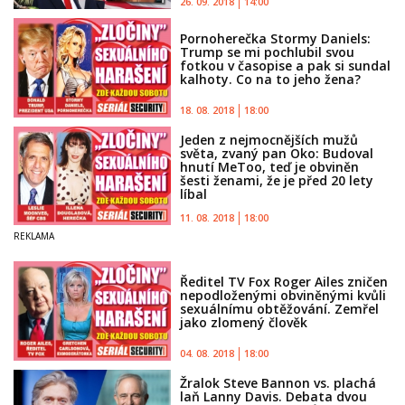
26. 09. 2018
14:00
Pornoherečka Stormy Daniels:
Trump se mi pochlubil svou
fotkou v časopise a pak si sundal
kalhoty. Co na to jeho žena?
18. 08. 2018
18:00
Jeden z nejmocnějších mužů
světa, zvaný pan Oko: Budoval
hnutí MeToo, teď je obviněn
šesti ženami, že je před 20 lety
líbal
11. 08. 2018
18:00
Ředitel TV Fox Roger Ailes zničen
nepodloženými obviněnými kvůli
sexuálnímu obtěžování. Zemřel
jako zlomený člověk
04. 08. 2018
18:00
Žralok Steve Bannon vs. plachá
laň Lanny Davis. Debata dvou