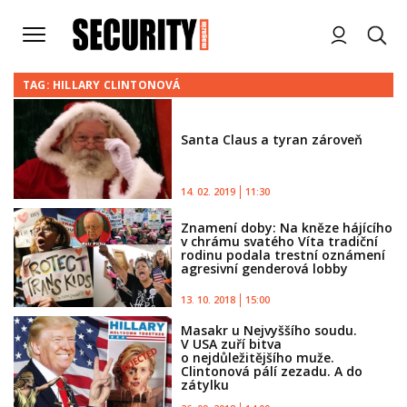
TAG: HILLARY CLINTONOVÁ
Santa Claus a tyran zároveň
14. 02. 2019
11:30
Znamení doby: Na kněze hájícího
v chrámu svatého Víta tradiční
rodinu podala trestní oznámení
agresivní genderová lobby
13. 10. 2018
15:00
Masakr u Nejvyššího soudu.
V USA zuří bitva
o nejdůležitějšího muže.
Clintonová pálí zezadu. A do
zátylku