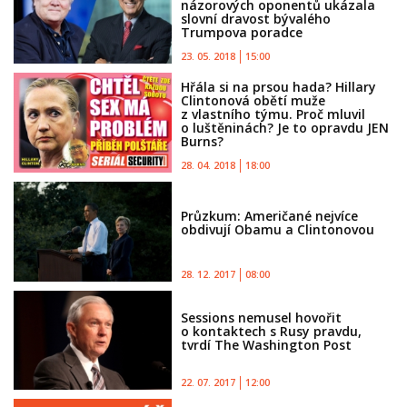
názorových oponentů ukázala
slovní dravost bývalého
Trumpova poradce
23. 05. 2018
15:00
Hřála si na prsou hada? Hillary
Clintonová obětí muže
z vlastního týmu. Proč mluvil
o luštěninách? Je to opravdu JEN
Burns?
28. 04. 2018
18:00
Průzkum: Američané nejvíce
obdivují Obamu a Clintonovou
28. 12. 2017
08:00
Sessions nemusel hovořit
o kontaktech s Rusy pravdu,
tvrdí The Washington Post
22. 07. 2017
12:00