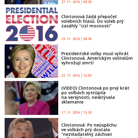
27. 11. 2016
09:30
Clintonová žádá přepočet
volebních hlasů. Do voleb prý
zasáhly ”cizí mocnosti”
23. 11. 2016
08:45
Prezidentské volby musí vyhrát
Clintonová. Americkým volitelům
vyhrožují smrtí
22. 11. 2016
16:00
(VIDEO) Clintonová po prvý krát
po voľbách vystúpila
na verejnosti, neskrývala
sklamanie
17. 11. 2016
15:30
Clintonová: Po neúspěchu
ve volbách prý dostala
”nezvladatelný záchvat