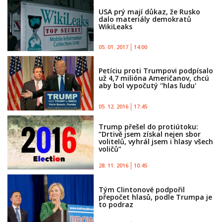
USA prý mají důkaz, že Rusko
dalo materiály demokratů
WikiLeaks
05. 01. 2017
14:00
Petíciu proti Trumpovi podpísalo
už 4,7 milióna Američanov, chcú
aby bol vypočutý ''hlas ľudu'
05. 12. 2016
17:45
Trump přešel do protiútoku:
”Drtivě jsem získal nejen sbor
volitelů, vyhrál jsem i hlasy všech
voličů”
28. 11. 2016
10:45
Tým Clintonové podpořil
přepočet hlasů, podle Trumpa je
to podraz