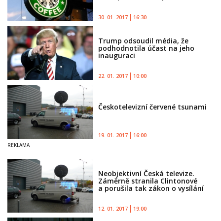
30. 01. 2017
16:30
Trump odsoudil média, že
podhodnotila účast na jeho
inauguraci
22. 01. 2017
10:00
Českotelevizní červené tsunami
19. 01. 2017
16:00
Neobjektivní Česká televize.
Záměrně stranila Clintonové
a porušila tak zákon o vysílání
12. 01. 2017
19:00