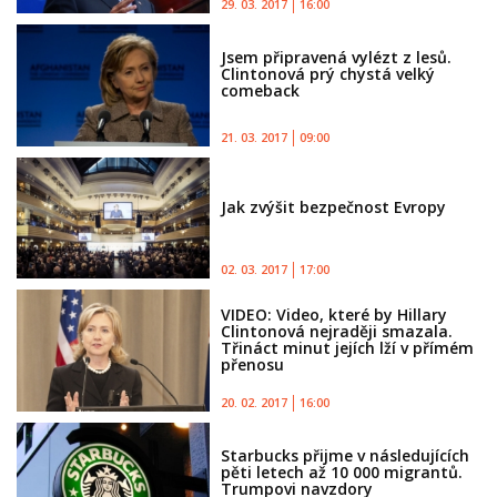
29. 03. 2017
16:00
Jsem připravená vylézt z lesů.
Clintonová prý chystá velký
comeback
21. 03. 2017
09:00
Jak zvýšit bezpečnost Evropy
02. 03. 2017
17:00
VIDEO: Video, které by Hillary
Clintonová nejraději smazala.
Třináct minut jejích lží v přímém
přenosu
20. 02. 2017
16:00
Starbucks přijme v následujících
pěti letech až 10 000 migrantů.
Trumpovi navzdory