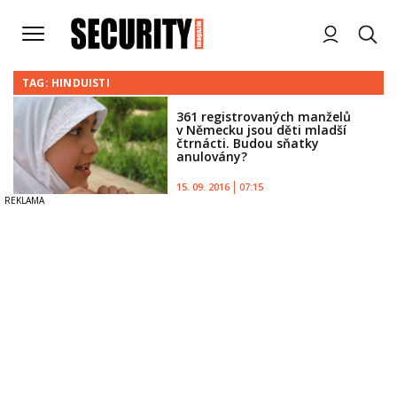
TAG: HINDUISTI
361 registrovaných manželů
v Německu jsou děti mladší
čtrnácti. Budou sňatky
anulovány?
15. 09. 2016
07:15