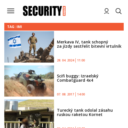
TAG: IMI
Merkava IV, tank schopný
za jízdy sestřelit bitevní vrtulník
28. 04. 2024
11:00
Scifi buggy: Izraelský
Combatguard 4x4
07. 08. 2017
14:00
Turecký tank odolal zásahu
ruskou raketou Kornet