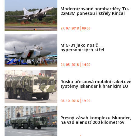
Modernizované bombardéry Tu-
22M3M ponesou i střely Kinžal
27. 07. 2018
09:00
MiG-31 jako nosič
hypersonických střel
24. 03. 2018
14:00
Rusko přesouvá mobilní raketové
systémy Iskander k hranicím EU
08. 10. 2016
19:00
Presný zásah komplexu Iskander,
na vzdialenosť 200 kilometrov