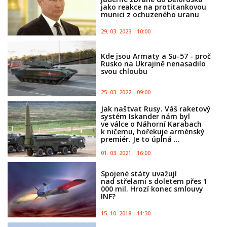
jako reakce na protitankovou
munici z ochuzeného uranu
29. 03. 2023
10:00
Kde jsou Armaty a Su-57 - proč
Rusko na Ukrajině nenasadilo
svou chloubu
25. 03. 2022
09:00
Jak naštvat Rusy. Váš raketový
systém Iskander nám byl
ve válce o Náhorní Karabach
k ničemu, hořekuje arménský
premiér. Je to úplná ...
01. 03. 2021
16:00
Spojené státy uvažují
nad střelami s doletem přes 1
000 mil. Hrozí konec smlouvy
INF?
15. 10. 2018
11:30