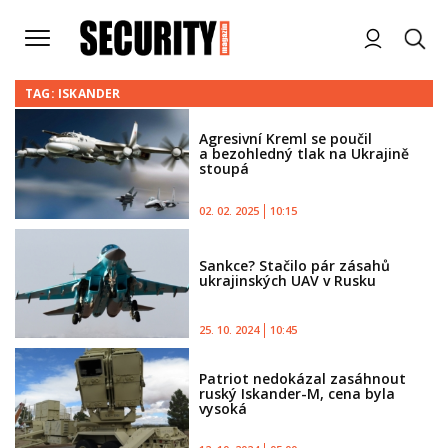
TAG: ISKANDER
Agresivní Kreml se poučil
a bezohledný tlak na Ukrajině
stoupá
02. 02. 2025
10:15
Sankce? Stačilo pár zásahů
ukrajinských UAV v Rusku
25. 10. 2024
10:45
Patriot nedokázal zasáhnout
ruský Iskander-M, cena byla
vysoká