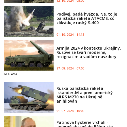
12. 10. 2024
05:00
Podívej, padá hvězda. Ne, to je
balistická raketa ATACMS, co
zlikviduje ruský S-400
01. 10. 2024
14:15
Armija 2024 v kontextu Ukrajiny.
Rusové se tváří moderně,
rezignacím a vadám navzdory
27. 08. 2024
07:00
Ruská balistická raketa
Iskander-M a první americký
MLRS M270 na Ukrajině
anihilován
01. 07. 2024
10:00
Putinova hysterie vrcholí -
jaderné zbraně do Běloruska