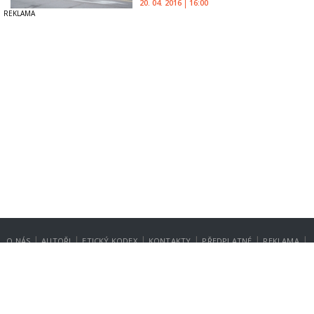
20. 04. 2016
16:00
|
|
|
|
|
|
O NÁS
AUTOŘI
ETICKÝ KODEX
KONTAKTY
PŘEDPLATNÉ
REKLAMA
GDPR
NASTAVENÍ SOUKROMÍ
Copyright © 2014-2026
SecurityMagazin.cz