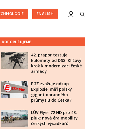
ECHNOLOGIE
ENGLISH
DOPORUČUJEME
42. prapor testuje
kulomety od DSS: Klíčový
krok k modernizaci české
armády
PGZ zvažuje odkup
Explosie: míří polský
gigant obranného
průmyslu do Česka?
LÚV Flyer 72 HD pro 43.
pluk: nová éra mobility
českých výsadkářů