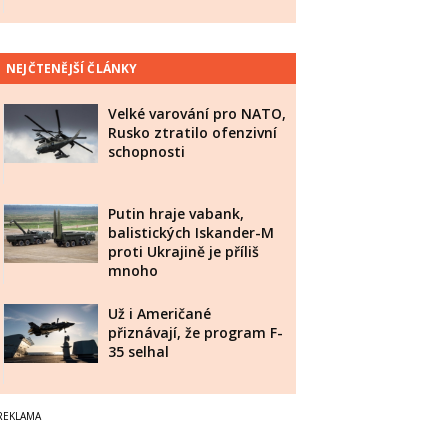
NEJČTENĚJŠÍ ČLÁNKY
Velké varování pro NATO,
Rusko ztratilo ofenzivní
schopnosti
Putin hraje vabank,
balistických Iskander-M
proti Ukrajině je příliš
mnoho
Už i Američané
přiznávají, že program F-
35 selhal