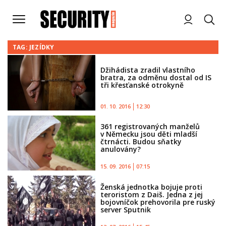
TAG: JEZÍDKY
Džihádista zradil vlastního
bratra, za odměnu dostal od IS
tři křesťanské otrokyně
01. 10. 2016
12:30
361 registrovaných manželů
v Německu jsou děti mladší
čtrnácti. Budou sňatky
anulovány?
15. 09. 2016
07:15
Ženská jednotka bojuje proti
teroristom z Daiš. Jedna z jej
bojovníčok prehovorila pre ruský
server Sputnik