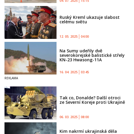
04. 07. 2025
15:15
Ruský Kreml ukazuje slabost
celému světu
12. 05. 2025
04:00
Na Sumy udeřily dvě
severokorejské balistické střely
KN-23 Hwasong-11A
16. 04. 2025
03:45
Tak co, Donalde? Další otroci
ze Severní Koreje proti Ukrajině
06. 03. 2025
08:00
Kim nakrmí ukrajinská děla