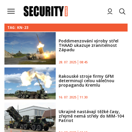
TAG: KN-23
Poddimenzování výroby střel
THAAD ukazuje zranitelnost
Západu
28. 07. 2025
08:45
Rakouské stroje firmy GFM
determinují celou válečnou
propagandu Kremlu
16. 07. 2025
11:30
Ukrajině nastávají těžké časy,
zřejmě nemá střely do MIM-104
Patriot