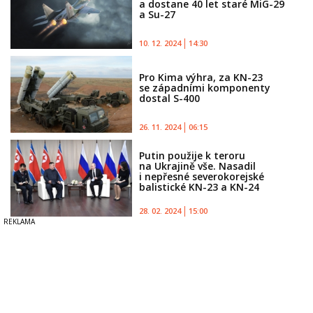
a dostane 40 let staré MiG-29
a Su-27
10. 12. 2024
14:30
Pro Kima výhra, za KN-23
se západními komponenty
dostal S-400
26. 11. 2024
06:15
Putin použije k teroru
na Ukrajině vše. Nasadil
i nepřesné severokorejské
balistické KN-23 a KN-24
28. 02. 2024
15:00