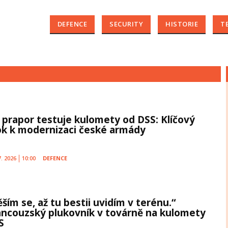
DEFENCE
SECURITY
HISTORIE
T
. prapor testuje kulomety od DSS: Klíčový
ok k modernizaci české armády
7. 2026
10:00
DEFENCE
ším se, až tu bestii uvidím v terénu.“
ancouzský plukovník v továrně na kulomety
S