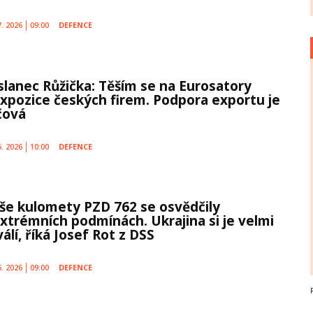
7. 2026
09:00
DEFENCE
slanec Růžička: Těším se na Eurosatory
expozice českých firem. Podpora exportu je
íčová
6. 2026
10:00
DEFENCE
še kulomety PZD 762 se osvědčily
extrémních podmínách. Ukrajina si je velmi
álí, říká Josef Rot z DSS
6. 2026
09:00
DEFENCE