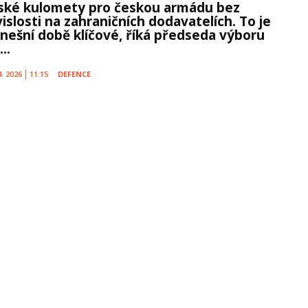
ské kulomety pro českou armádu bez
islosti na zahraničních dodavatelích. To je
dnešní době klíčové, říká předseda výboru
...
4. 2026
11:15
DEFENCE