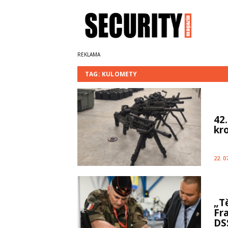
TAG: KULOMETY
42
kr
22. 0
„Tě
Fr
DS