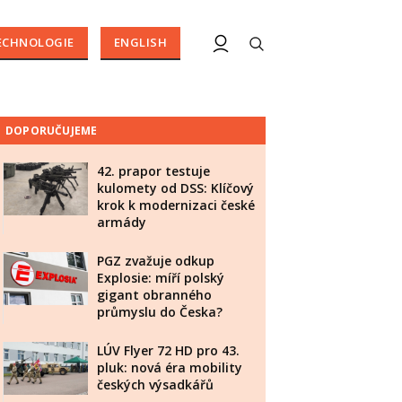
ECHNOLOGIE
ENGLISH
DOPORUČUJEME
42. prapor testuje
kulomety od DSS: Klíčový
krok k modernizaci české
armády
PGZ zvažuje odkup
Explosie: míří polský
gigant obranného
průmyslu do Česka?
LÚV Flyer 72 HD pro 43.
pluk: nová éra mobility
českých výsadkářů