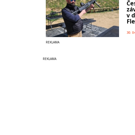
Če
záv
v 
Fle
30. 0