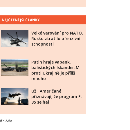
NEJČTENĚJŠÍ ČLÁNKY
Velké varování pro NATO,
Rusko ztratilo ofenzivní
schopnosti
Putin hraje vabank,
balistických Iskander-M
proti Ukrajině je příliš
mnoho
Už i Američané
přiznávají, že program F-
35 selhal