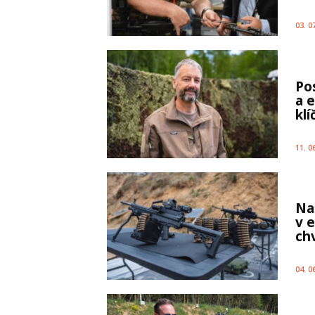
03. 0
Po
a 
kl
11. 0
Na
v 
chv
04. 0