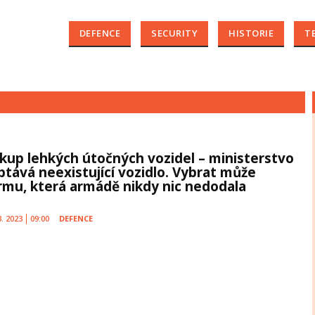
DEFENCE
SECURITY
HISTORIE
T
kup lehkých útočných vozidel – ministerstvo
ptává neexistující vozidlo. Vybrat může
firmu, která armádě nikdy nic nedodala
3. 2023
09:00
DEFENCE