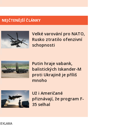
NEJČTENĚJŠÍ ČLÁNKY
Velké varování pro NATO,
Rusko ztratilo ofenzivní
schopnosti
Putin hraje vabank,
balistických Iskander-M
proti Ukrajině je příliš
mnoho
Už i Američané
přiznávají, že program F-
35 selhal