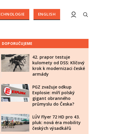
ECHNOLOGIE
ENGLISH
DOPORUČUJEME
42. prapor testuje
kulomety od DSS: Klíčový
krok k modernizaci české
armády
PGZ zvažuje odkup
Explosie: míří polský
gigant obranného
průmyslu do Česka?
LÚV Flyer 72 HD pro 43.
pluk: nová éra mobility
českých výsadkářů