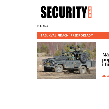
TAG: KVALIFIKAČNÍ PŘEDPOKLADY
Ná
po
i 
21. 0