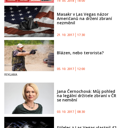
19. 05. 2018
18:00
Masakr v Las Vegas názor
Američanů na držení zbraní
nezměnil
21. 10. 2017
17:30
Blázen, nebo terorista?
05. 10. 2017
12:00
Jana Černochová: Můj pohled
na legální držitele zbraní v ČR
se nemění
03. 10. 2017
08:30
Střelec z Las Vegas vlastnil 42