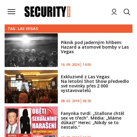
TAG: LAS VEGAS
Piknik pod jaderným hřibem:
Hazard a atomové bomby v Las
Vegas
16. 09. 2024
14:00
Exkluzivně z Las Vegas:
Na letošní Shot Show předvedlo
své novinky přes 2 000
vystavovatelů
08. 02. 2019
08:30
Fanynka tvrdí: „Stallone chtěl
sex ve třech“. Média: „Máme
důkaz!“ Herec: „Nikdy se to
nestalo.“