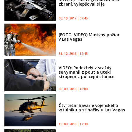
zbraní, vylepšoval si je
03. 10. 2017
07:45
(FOTO, VIDEO) Masívny požiar
v Las Vegas
31. 12. 2016
12:45
VIDEO: Podezřelý z vraždy
se vymanil z pout a utekl
stropem z policejní stanice
08. 09. 2016
18:00
Čtvrteční havárie vojenského
vrtulníku a stíhačky u Las Vegas
19. 08. 2016
17:30