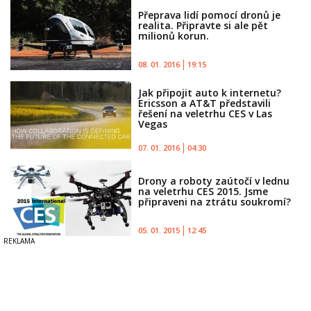
Přeprava lidí pomocí dronů je
realita. Připravte si ale pět
milionů korun.
08. 01. 2016
19:15
Jak připojit auto k internetu?
Ericsson a AT&T představili
řešení na veletrhu CES v Las
Vegas
07. 01. 2016
04:30
Drony a roboty zaútočí v lednu
na veletrhu CES 2015. Jsme
připraveni na ztrátu soukromí?
05. 01. 2015
12:45