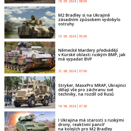
18. 09. 2024
08:00
M2 Bradley si na Ukrajině
zásadním způsobem vydobylo
ostruhy
15. 09. 2024
05:00
Německé Mardery předvádějí
v Kurské oblasti ruským BMP, jak
má vypadat BVP
21. 08. 2024
07:00
Stryker, MaxxPro MRAP, Ukrajinci
dělají vše pro záchranu své
techniky, na rozdíl od Rusů
18. 08. 2024
07:30
I Ukrajina má starosti s ruskými
drony, reaktivní pancíř
na kolejích pro M2 Bradley