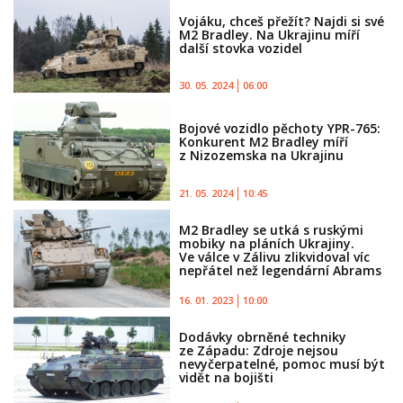
Vojáku, chceš přežít? Najdi si své
M2 Bradley. Na Ukrajinu míří
další stovka vozidel
30. 05. 2024
06:00
Bojové vozidlo pěchoty YPR-765:
Konkurent M2 Bradley míří
z Nizozemska na Ukrajinu
21. 05. 2024
10:45
M2 Bradley se utká s ruskými
mobiky na pláních Ukrajiny.
Ve válce v Zálivu zlikvidoval víc
nepřátel než legendární Abrams
16. 01. 2023
10:00
Dodávky obrněné techniky
ze Západu: Zdroje nejsou
nevyčerpatelné, pomoc musí být
vidět na bojišti