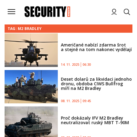
TAG: M2 BRADLEY
Američané nabízí zdarma šrot
a stejně na tom nakonec vydělají
14. 11. 2025
06:30
Deset dolarů za likvidaci jednoho
dronu, obdoba CIWS Bullfrog
míří na M2 Bradley
08. 11. 2025
09:45
Proč dokázaly IFV M2 Bradley
neutralizovat ruský MBT T-90M