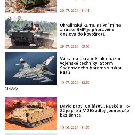
30. 07. 2024
11:15
Ukrajinská kumulativní mina
a ruské BMP je připravené
doslova do kovošrotu
29. 07. 2024
05:00
Válka na Ukrajině jako bazar
vojenské techniky. Storm
Shadow nebo Abrams v rukou
Rusů
10. 07. 2024
12:30
David proti Goliášovi. Ruské BTR-
82 je proti M2 Bradley jednoduše
bez šance
10. 06. 2024
11:30