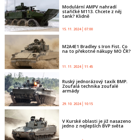
Modulární AMPV nahradí
stařičké M113. Chcete z něj
tank? Klidně
15. 11. 2024
07:00
M2A4E1 Bradley s Iron Fist. Co
na to překotné nákupy MO ČR?
11. 11. 2024
11:45
Ruský jednorázový taxík BMP.
Zoufalá technika zoufalé
armády
29. 10. 2024
10:15
V Kurské oblasti je již nasazeno
jedno z nejlepších BVP světa