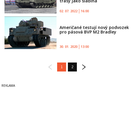
trasy jako slabina
02. 07. 2022
16:00
Američané testují nový podvozek
pro pásová BVP M2 Bradley
30. 01. 2020
13:00
1
2