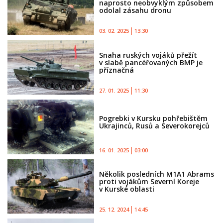
naprosto neobvyklým způsobem
odolal zásahu dronu
03. 02. 2025
13:30
Snaha ruských vojáků přežít
v slabě pancéřovaných BMP je
příznačná
27. 01. 2025
11:30
Pogrebki v Kursku pohřebištěm
Ukrajinců, Rusů a Severokorejců
16. 01. 2025
03:00
Několik posledních M1A1 Abrams
proti vojákům Severní Koreje
v Kurské oblasti
25. 12. 2024
14:45