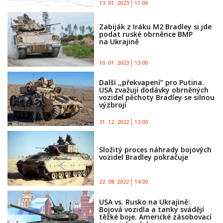
13. 01. 2023
11:00
Zabiják z Iráku M2 Bradley si jde
podat ruské obrněnce BMP
na Ukrajině
10. 01. 2023
13:00
Další ,,překvapení” pro Putina.
USA zvažují dodávky obrněných
vozidel pěchoty Bradley se silnou
výzbrojí
31. 12. 2022
13:00
Složitý proces náhrady bojových
vozidel Bradley pokračuje
22. 08. 2022
14:00
USA vs. Rusko na Ukrajině:
Bojová vozidla a tanky svádějí
těžké boje. Americké zásobovací