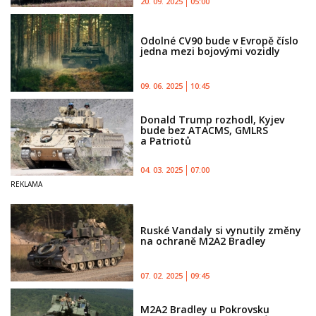
20. 09. 2025
05:00
Odolné CV90 bude v Evropě číslo
jedna mezi bojovými vozidly
09. 06. 2025
10:45
Donald Trump rozhodl, Kyjev
bude bez ATACMS, GMLRS
a Patriotů
04. 03. 2025
07:00
Ruské Vandaly si vynutily změny
na ochraně M2A2 Bradley
07. 02. 2025
09:45
M2A2 Bradley u Pokrovsku