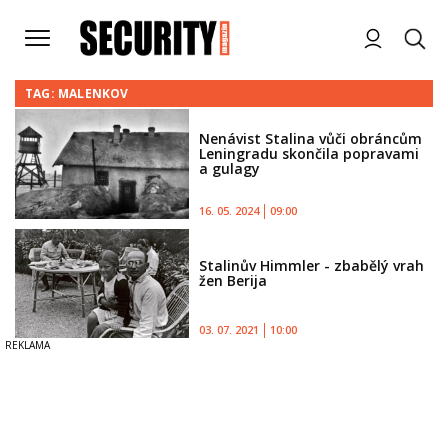
TAG: MALENKOV
Nenávist Stalina vůči obráncům
Leningradu skončila popravami
a gulagy
16. 05. 2024
09:00
Stalinův Himmler - zbabělý vrah
žen Berija
03. 07. 2021
10:00