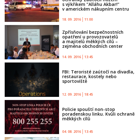
s výkřikem ”Alláhu Akbar!”
v americkém nákupním centru
18. 09. 2016
11:00
Zpřísňování bezpečnostních
opatření u provozovatelů
a majitelů měkkých cílů –
zejména obchodních center
14. 09. 2016
13:45
FBI: Teroristé zaútočí na divadla,
restaurace, kostely nebo
sportoviště
12. 09. 2016
18:45
Policie spouští non-stop
poradenskou linku. Kvůli ochraně
měkkých cílů
04. 08. 2016
13:45