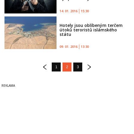
14. 01. 2016
15:30
Hotely jsou oblíbeným terčem
útoků teroristů islámského
státu
09. 01. 2016
13:30
1
2
3