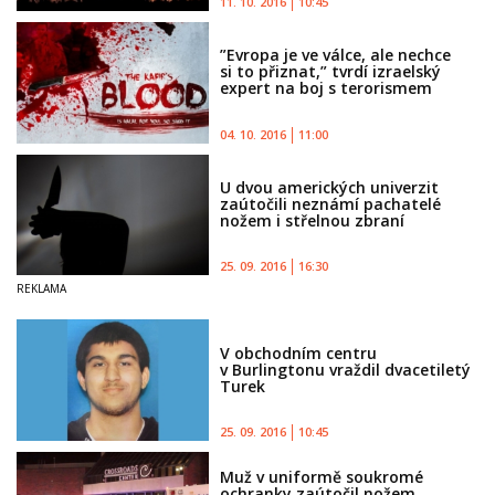
11. 10. 2016
10:45
”Evropa je ve válce, ale nechce
si to přiznat,” tvrdí izraelský
expert na boj s terorismem
04. 10. 2016
11:00
U dvou amerických univerzit
zaútočili neznámí pachatelé
nožem i střelnou zbraní
25. 09. 2016
16:30
V obchodním centru
v Burlingtonu vraždil dvacetiletý
Turek
25. 09. 2016
10:45
Muž v uniformě soukromé
ochranky zaútočil nožem