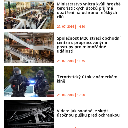
Ministerstvo vnitra kvůli hrozbě
teroristických útoků přijímá
opatření na ochranu měkkých
cílů
27. 07. 2016
14:30
Společnost M2C střeží obchodní
centra s propracovanými
postupy pro mimořádné
události
23. 07. 2016
11:45
Teroristický útok v německém
kině
23. 06. 2016
17:00
Video: Jak snadné je skrýt
útočnou pušku před ochrankou