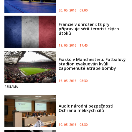
20. 05. 2016
09:00
Francie v ohrožení: IS prý
připravuje sérii teroristických
útoků
19. 05. 2016
17:45
Fiasko v Manchesteru. Fotbalový
stadion evakuován kvůli
zapomenuté atrapě bomby
16. 05. 2016
08:30
Audit národní bezpečnosti:
Ochrana měkkých cílů
10. 05. 2016
08:30