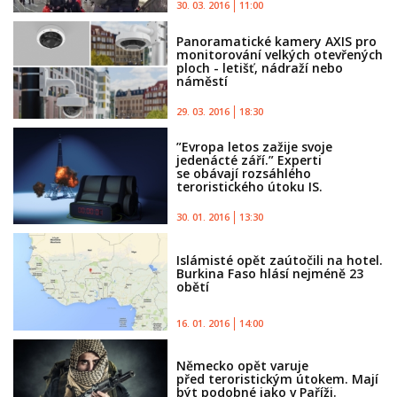
30. 03. 2016
11:00
Panoramatické kamery AXIS pro
monitorování velkých otevřených
ploch - letišť, nádraží nebo
náměstí
29. 03. 2016
18:30
”Evropa letos zažije svoje
jedenácté září.” Experti
se obávají rozsáhlého
teroristického útoku IS.
30. 01. 2016
13:30
Islámisté opět zaútočili na hotel.
Burkina Faso hlásí nejméně 23
obětí
16. 01. 2016
14:00
Německo opět varuje
před teroristickým útokem. Mají
být podobné jako v Paříži.