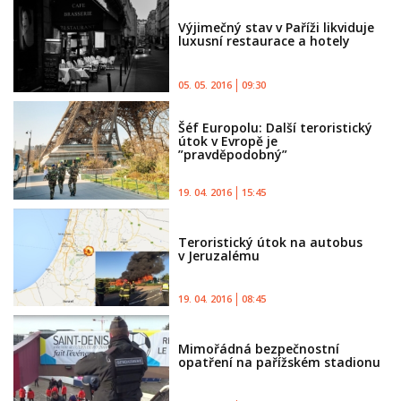
Výjimečný stav v Paříži likviduje
luxusní restaurace a hotely
05. 05. 2016
09:30
Šéf Europolu: Další teroristický
útok v Evropě je
”pravděpodobný”
19. 04. 2016
15:45
Teroristický útok na autobus
v Jeruzalému
19. 04. 2016
08:45
Mimořádná bezpečnostní
opatření na pařížském stadionu