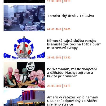
17. 06. 2016
10:15
Teroristický útok v Tel Avivu
09. 06. 2016
08:00
Německá tajná služba varuje:
Islámisté zaútočí na fotbalovém
mistrovství Evropy
28. 05. 2016
13:30
IS: ”Ramadán, měsíc dobývání
a džihádu. Nachystejte se a
buďte připraveni!”
22. 05. 2016
13:15
Americký řetězec kin Cinemark
USA není odpovědný za řádění
šíleného střelce