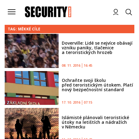
TAG: MĚKKÉ CÍLE
Doverville: Lidé se nejvíce obávají
vzniku paniky, tlačenice
a teroristických hrozeb
08. 11. 2016
16:45
Ochraňte svoji školu
před teroristickým útokem. Platí
nový bezpečnostní standard
17. 10. 2016
07:15
Islámisté plánovali teroristické
útoky na letištích a nádražích
v Německu