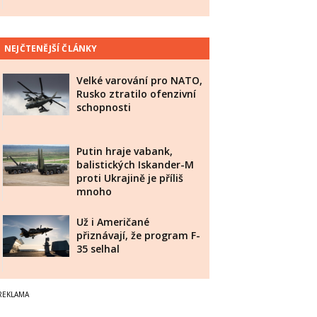
NEJČTENĚJŠÍ ČLÁNKY
Velké varování pro NATO,
Rusko ztratilo ofenzivní
schopnosti
Putin hraje vabank,
balistických Iskander-M
proti Ukrajině je příliš
mnoho
Už i Američané
přiznávají, že program F-
35 selhal