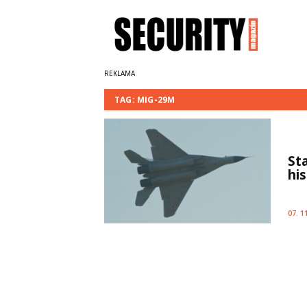
TAG: MIG-29M
St
hi
07. 1