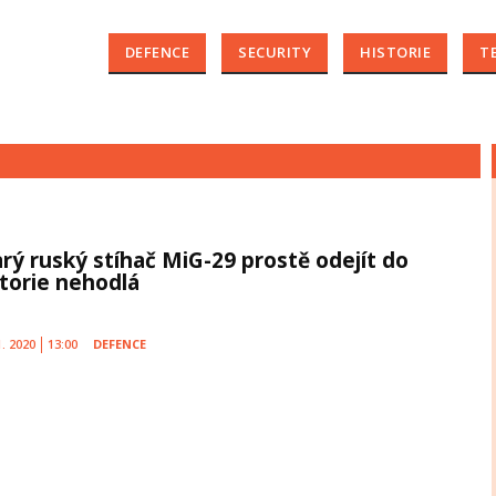
DEFENCE
SECURITY
HISTORIE
T
arý ruský stíhač MiG-29 prostě odejít do
storie nehodlá
1. 2020
13:00
DEFENCE