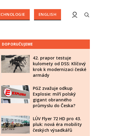
ECHNOLOGIE
ENGLISH
DOPORUČUJEME
42. prapor testuje
kulomety od DSS: Klíčový
krok k modernizaci české
armády
PGZ zvažuje odkup
Explosie: míří polský
gigant obranného
průmyslu do Česka?
LÚV Flyer 72 HD pro 43.
pluk: nová éra mobility
českých výsadkářů