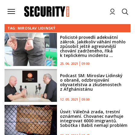
TAG: MIROSLAV LIDINSKÝ
Policisté provedli adekvátní
zákrok. Jakékoliv váhání mohlo
způsobit ještě agresivnější
chování zadrženého, říká
k teplickému incidentu ...
25. 06. 2021
09:00
Podcast SM: Miroslav Lidinský
o obraně, odzbrojování
obyvatelstva a zkušenostech
z Afghánistánu
12. 05. 2021
09:00
Úsvit: Válečná zrada, trestní
oznámení. Chovanec navrhuje
integrovat 6000 imigrantů.
Sobotka i Babiš nemají problém