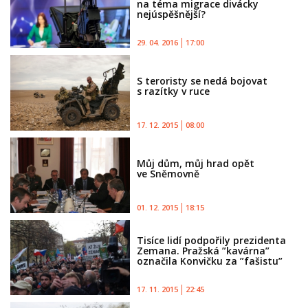
na téma migrace divácky
nejúspěšnější?
29. 04. 2016
17:00
S teroristy se nedá bojovat
s razítky v ruce
17. 12. 2015
08:00
Můj dům, můj hrad opět
ve Sněmovně
01. 12. 2015
18:15
Tisíce lidí podpořily prezidenta
Zemana. Pražská ”kavárna”
označila Konvičku za ”fašistu”
17. 11. 2015
22:45