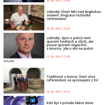
30. 08. 2016
15:45
Lidinský (Úsvit NK) nad Anglickou
snídaní: Imigrace rozhodla
referendum
24. 06. 2016
10:00
Lidinský: Spor o policii není
sporem hodných a zlých, ale
pouze sporem oligarchů
s kmotry. Jde o vliv na policii
14. 06. 2016
17:45
Trpělivost u konce, Úsvit chce
referendum za vystoupení z EU
03. 05. 2016
16:15
Kdo byl v pořadu Máte slovo