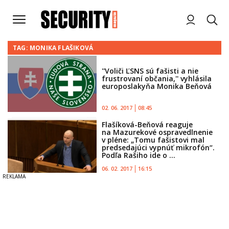
TAG: MONIKA FLAŠIKOVÁ
''Voliči ĽSNS sú fašisti a nie
frustrovaní občania,'' vyhlásila
europoslakyňa Monika Beňová
02. 06. 2017
08:45
Flašíková-Beňová reaguje
na Mazurekové ospravedlnenie
v pléne: „Tomu fašistovi mal
predsedajúci vypnúť mikrofón“.
Podľa Rašiho ide o ...
06. 02. 2017
16:15