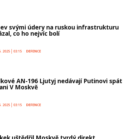
jev svými údery na ruskou infrastrukturu
zal, co ho nejvíc bolí
5. 2025
03:15
DEFENCE
lkové AN-196 Ljutyj nedávají Putinovi spát
 ani V Moskvě
5. 2025
03:15
DEFENCE
škek uštědřil Moskvě tvrdý direkt