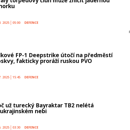
malý torpédový člun může zničit jadernou
norku
8. 2025
05:00
DEFENCE
lkové FP-1 Deepstrike útočí na předměstí
skvy, fakticky proráží ruskou PVO
7. 2025
15:45
DEFENCE
oč už turecký Bayraktar TB2 nelétá
 ukrajinském nebi
6. 2025
03:30
DEFENCE