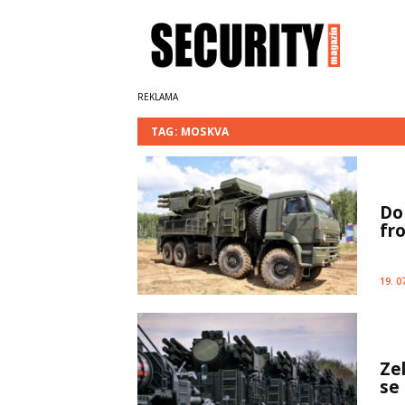
TAG: MOSKVA
Do
fr
19. 0
Ze
se