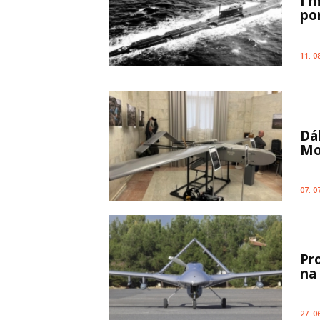
I 
po
11. 0
Dá
Mo
07. 0
Pr
na
27. 0