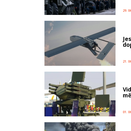
29. 0
Je
do
21. 0
Vi
mě
01. 0