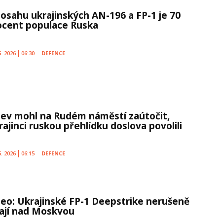
dosahu ukrajinských AN-196 a FP-1 je 70
ocent populace Ruska
5. 2026
06:30
DEFENCE
jev mohl na Rudém náměstí zaútočit,
rajinci ruskou přehlídku doslova povolili
5. 2026
06:15
DEFENCE
deo: Ukrajinské FP-1 Deepstrike nerušeně
tají nad Moskvou