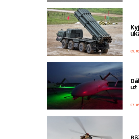
Ky
uká
09. 0
Dá
už
07. 0
Bi