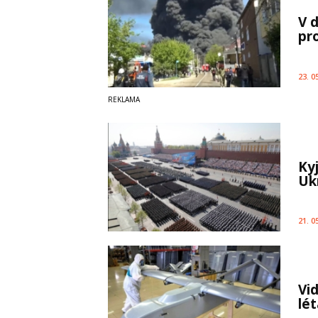
V 
pr
23. 0
Ky
Uk
21. 0
Vi
lé