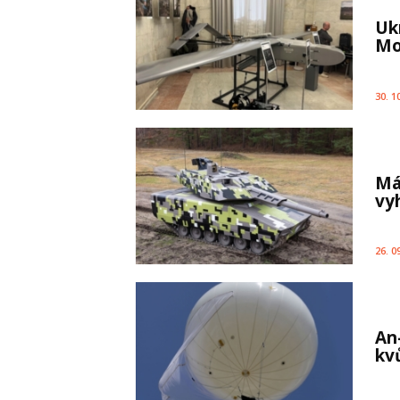
Uk
Mo
30. 1
Má
vy
26. 0
An
kv