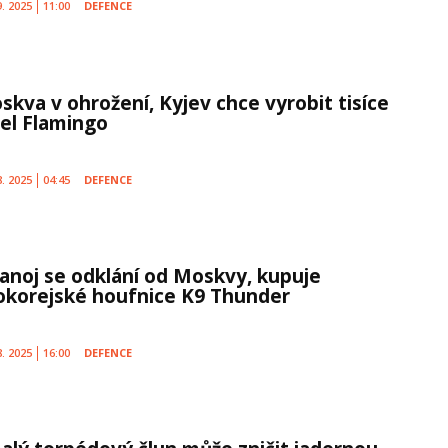
9. 2025
11:00
DEFENCE
skva v ohrožení, Kyjev chce vyrobit tisíce
řel Flamingo
8. 2025
04:45
DEFENCE
Hanoj se odklání od Moskvy, kupuje
hokorejské houfnice K9 Thunder
8. 2025
16:00
DEFENCE