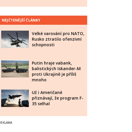
NEJČTENĚJŠÍ ČLÁNKY
Velké varování pro NATO,
Rusko ztratilo ofenzivní
schopnosti
Putin hraje vabank,
balistických Iskander-M
proti Ukrajině je příliš
mnoho
Už i Američané
přiznávají, že program F-
35 selhal