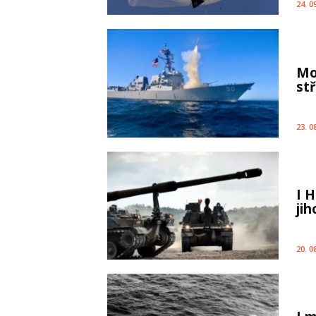
24. 0
Mo
st
23. 0
I 
ji
20. 0