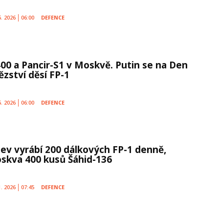
5. 2026
06:00
DEFENCE
400 a Pancir-S1 v Moskvě. Putin se na Den
ězství děsí FP-1
5. 2026
06:00
DEFENCE
jev vyrábí 200 dálkových FP-1 denně,
skva 400 kusů Šáhid-136
1. 2026
07:45
DEFENCE