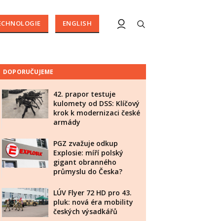
ECHNOLOGIE
ENGLISH
DOPORUČUJEME
42. prapor testuje
kulomety od DSS: Klíčový
krok k modernizaci české
armády
PGZ zvažuje odkup
Explosie: míří polský
gigant obranného
průmyslu do Česka?
LÚV Flyer 72 HD pro 43.
pluk: nová éra mobility
českých výsadkářů