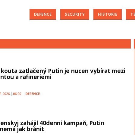
DEFENCE
SECURITY
HISTORIE
T
 kouta zatlačený Putin je nucen vybírat mezi
ontou a rafineriemi
7. 2026
06:00
DEFENCE
lenskyj zahájil 40denní kampaň, Putin
 nemá jak bránit