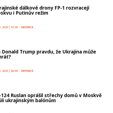
rajinské dálkové drony FP-1 rozvracejí
skvu i Putinův režim
0. 2025
10:30
DEFENCE
 Donald Trump pravdu, že Ukrajina může
hrát?
9. 2025
06:00
DEFENCE
-124 Ruslan oprášil střechy domů v Moskvě
ůli ukrajinským balónům