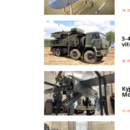
18. 0
S-
vít
08. 0
Ky
Mo
15. 0