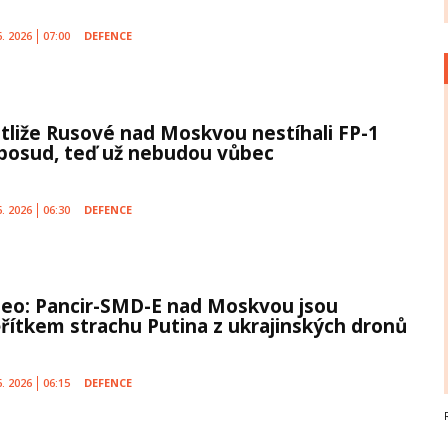
6. 2026
07:00
DEFENCE
stliže Rusové nad Moskvou nestíhali FP-1
posud, teď už nebudou vůbec
6. 2026
06:30
DEFENCE
deo: Pancir-SMD-E nad Moskvou jsou
řítkem strachu Putina z ukrajinských dronů
6. 2026
06:15
DEFENCE