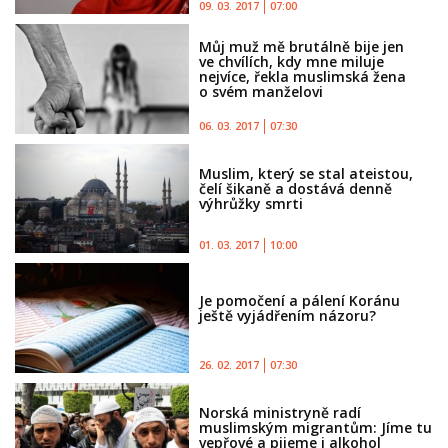
09. 03. 2017
07:00
Můj muž mě brutálně bije jen
ve chvílích, kdy mne miluje
nejvíce, řekla muslimská žena
o svém manželovi
06. 03. 2017
07:30
Muslim, který se stal ateistou,
čelí šikaně a dostává denně
výhrůžky smrti
01. 03. 2017
10:00
Je pomočení a pálení Koránu
ještě vyjádřením názoru?
26. 02. 2017
07:30
Norská ministryně radí
muslimským migrantům: Jíme tu
vepřové a pijeme i alkohol