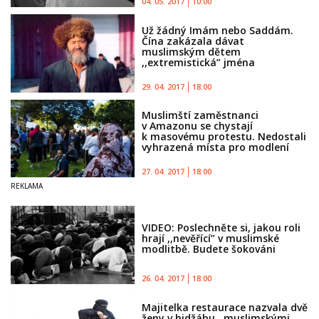
04. 05. 2017
10:00
Už žádný Imám nebo Saddám.
Čína zakázala dávat
muslimským dětem
,,extremistická” jména
29. 04. 2017
18:00
Muslimští zaměstnanci
v Amazonu se chystají
k masovému protestu. Nedostali
vyhrazená místa pro modlení
27. 04. 2017
18:00
VIDEO: Poslechněte si, jakou roli
hrají ,,nevěřící” v muslimské
modlitbě. Budete šokováni
26. 04. 2017
18:00
Majitelka restaurace nazvala dvě
ženy v hidžábu ,,muslimskými