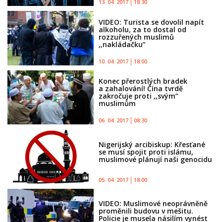
13. 04. 2017
18:30
VIDEO: Turista se dovolil napít
alkoholu, za to dostal od
rozzuřených muslimů
,,nakládačku”
10. 04. 2017
18:00
Konec přerostlých bradek
a zahalování! Čína tvrdě
zakročuje proti ,,svým”
muslimům
06. 04. 2017
08:30
Nigerijský arcibiskup: Křesťané
se musí spojit proti islámu,
muslimové plánují naši genocidu
05. 04. 2017
18:00
VIDEO: Muslimové neoprávněně
proměnili budovu v mešitu.
Policie je musela násilím vynést