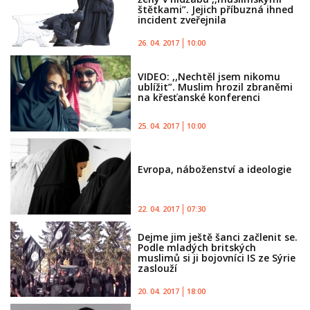
štětkami”. Jejich příbuzná ihned
incident zveřejnila
26. 04. 2017
10:00
VIDEO: ,,Nechtěl jsem nikomu
ublížit”. Muslim hrozil zbraněmi
na křesťanské konferenci
25. 04. 2017
10:00
Evropa, náboženství a ideologie
22. 04. 2017
07:30
Dejme jim ještě šanci začlenit se.
Podle mladých britských
muslimů si ji bojovníci IS ze Sýrie
zaslouží
20. 04. 2017
18:00