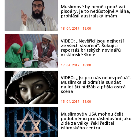
Muslimové by neměli používat
pisoáry, je to nedůstojné Alláha,
prohlásil australský imám
18. 04. 2017
18:00
VIDEO: ,,Nevěřící jsou nejhorší
ze všech stvoření”. Šokující
reportáž britských novinářů
v islámské škole
17. 04. 2017
18:00
VIDEO: ,,Jsi pro nás nebezpečná”.
Muslimka si odmítla sundat
na letišti hidžáb a přišla ostrá
scéna
15. 04. 2017
18:00
Muslimové v USA mohou čelit
podobnému pronásledování jako
Židé za války, řekl ředitel
islámského centra