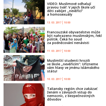
VIDEO: Muslimové odhalují
pravou tvář: V jejich škole učí
děti zabíjet ,,nevěřící”
a homosexuály
13. 03. 2017
10:00
Francouzské obyvatelstvo může
být nahrazeno muslimským, řekl
politik. Čeká ho soud
za podněcování nenávisti
11. 03. 2017
10:00
Muslimští studenti hrozili
ve škole ,,nevěřícím”: Uřízneme
vám hlavy ve jménu Islámského
státu!
10. 03. 2017
10:00
Taliansky región chce zakázať
ženám v závojoch vstup do
nemocníc, z bezpečnostných
dôvodov