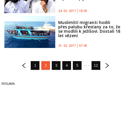
24. 02. 2017
18:30
Muslimští migranti hodili
přes palubu křesťany za to, že
se modlili k Ježíšovi. Dostali 18
let vězení
21. 02. 2017
07:45
1
2
3
4
5
12