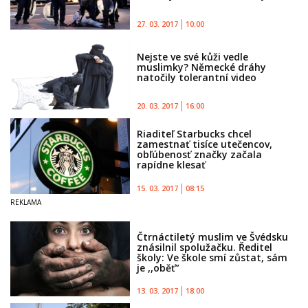
27. 03. 2017
10:00
Nejste ve své kůži vedle
muslimky? Německé dráhy
natočily tolerantní video
20. 03. 2017
16:00
Riaditeľ Starbucks chcel
zamestnať tisíce utečencov,
obľúbenosť značky začala
rapídne klesať
15. 03. 2017
08:15
Čtrnáctiletý muslim ve Švédsku
znásilnil spolužačku. Ředitel
školy: Ve škole smí zůstat, sám
je ,,oběť”
13. 03. 2017
18:00