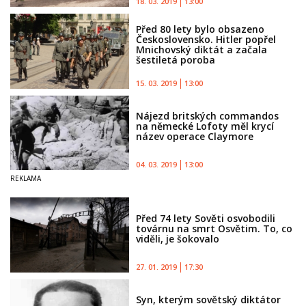
18. 03. 2019
13:00
Před 80 lety bylo obsazeno
Československo. Hitler popřel
Mnichovský diktát a začala
šestiletá poroba
15. 03. 2019
13:00
Nájezd britských commandos
na německé Lofoty měl krycí
název operace Claymore
04. 03. 2019
13:00
Před 74 lety Sověti osvobodili
továrnu na smrt Osvětim. To, co
viděli, je šokovalo
27. 01. 2019
17:30
Syn, kterým sovětský diktátor