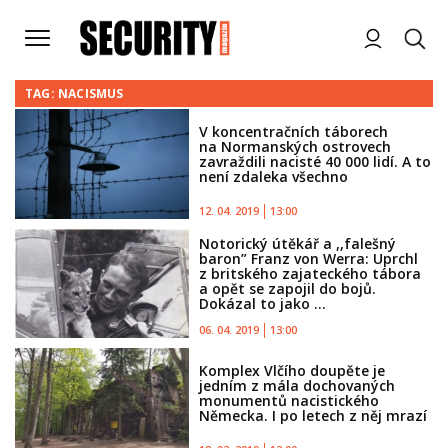
TAG: NACISMUS
V koncentračních táborech
na Normanských ostrovech
zavraždili nacisté 40 000 lidí. A to
není zdaleka všechno
12. 04. 2019
13:00
Notorický útěkář a ,,falešný
baron” Franz von Werra: Uprchl
z britského zajateckého tábora
a opět se zapojil do bojů.
Dokázal to jako ...
06. 04. 2019
13:00
Komplex Vlčího doupěte je
jedním z mála dochovaných
monumentů nacistického
Německa. I po letech z něj mrazí