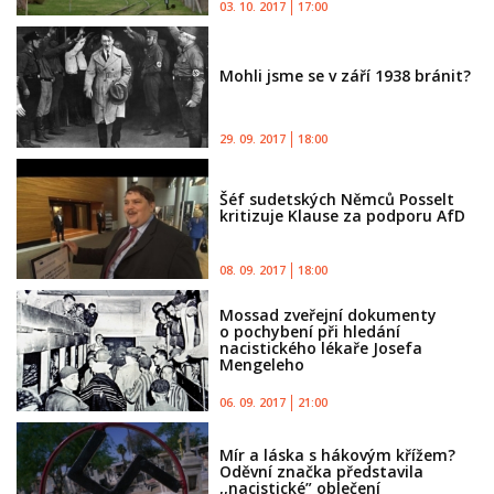
03. 10. 2017
17:00
Mohli jsme se v září 1938 bránit?
29. 09. 2017
18:00
Šéf sudetských Němců Posselt
kritizuje Klause za podporu AfD
08. 09. 2017
18:00
Mossad zveřejní dokumenty
o pochybení při hledání
nacistického lékaře Josefa
Mengeleho
06. 09. 2017
21:00
Mír a láska s hákovým křížem?
Oděvní značka představila
,,nacistické” oblečení