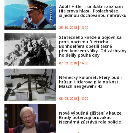
Adolf Hitler - unikátní záznam
Hitlerova hlasu. Poslechněte
si jedinou dochovanou nahrávku
25. 10. 2018
13:00
Statečného kněze a bojovníka
proti nacismu Dietricha
Bonhoeffera oběsili těsně
před koncem války. Od záchrany
ho dělily pouhé dny
07. 09. 2018
16:00
Německý kulomet, který budil
hrůzu: Hitlerova pila na kosti
Maschinengewehr 42
08. 08. 2018
13:00
Nová výbušná zjištění v kauze
Brady potvrzují provokaci.
Neznámá zůstává role policie