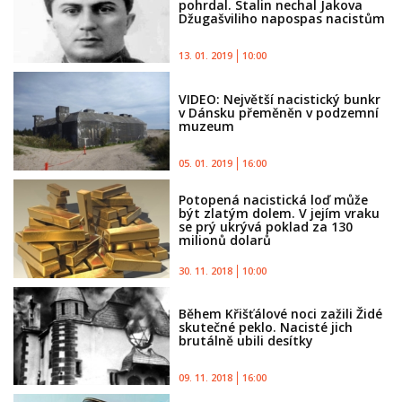
pohrdal. Stalin nechal Jakova
Džugašviliho napospas nacistům
13. 01. 2019
10:00
VIDEO: Největší nacistický bunkr
v Dánsku přeměněn v podzemní
muzeum
05. 01. 2019
16:00
Potopená nacistická loď může
být zlatým dolem. V jejím vraku
se prý ukrývá poklad za 130
milionů dolarů
30. 11. 2018
10:00
Během Křišťálové noci zažili Židé
skutečné peklo. Nacisté jich
brutálně ubili desítky
09. 11. 2018
16:00