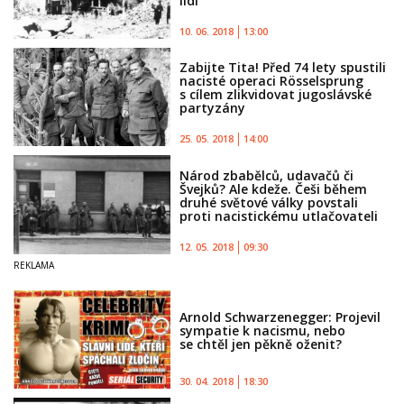
lidí
10. 06. 2018
13:00
Zabijte Tita! Před 74 lety spustili
nacisté operaci Rösselsprung
s cílem zlikvidovat jugoslávské
partyzány
25. 05. 2018
14:00
Národ zbabělců, udavačů či
Švejků? Ale kdeže. Češi během
druhé světové války povstali
proti nacistickému utlačovateli
12. 05. 2018
09:30
Arnold Schwarzenegger: Projevil
sympatie k nacismu, nebo
se chtěl jen pěkně oženit?
30. 04. 2018
18:30