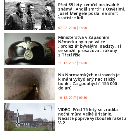
Před 39 lety zemřel nechvalně
známý ,,Anděl smrti” z Osvětimi.
Josef Mengele poslal na smrt
statisíce lidí
07. 02. 2018
13:00
Ministerstva v Západním
Německu byla po válce
,,prolezlá” bývalými nacisty. Ti
se snažili prosazovat zákony
z Třetí říše
11. 12. 2017
16:00
Na Normanských ostrovech je
k mání vybydlený nacistický
bunkr. Za ,,pouhých” 155 000
dolarů
10. 12. 2017
09:30
VIDEO: Před 75 lety se zrodila
noční můra Velké Británie.
Nacisté poprvé vyzkoušeli raketu
V-2