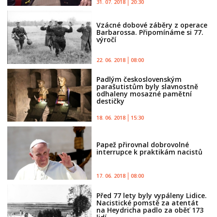
31. 07. 2018
20:30
Vzácné dobové záběry z operace
Barbarossa. Připomínáme si 77.
výročí
22. 06. 2018
08:00
Padlým československým
parašutistům byly slavnostně
odhaleny mosazné pamětní
destičky
18. 06. 2018
15:30
Papež přirovnal dobrovolné
interrupce k praktikám nacistů
17. 06. 2018
08:00
Před 77 lety byly vypáleny Lidice.
Nacistické pomstě za atentát
na Heydricha padlo za oběť 173