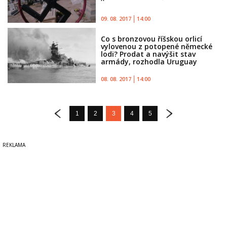
09. 08. 2017
14:00
Co s bronzovou říšskou orlicí
vylovenou z potopené německé
lodi? Prodat a navýšit stav
armády, rozhodla Uruguay
08. 08. 2017
14:00
1
2
3
4
5