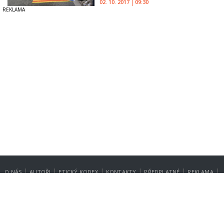
02. 10. 2017
09:30
|
|
|
|
|
|
O NÁS
AUTOŘI
ETICKÝ KODEX
KONTAKTY
PŘEDPLATNÉ
REKLAMA
GDPR
NASTAVENÍ SOUKROMÍ
Copyright © 2014-2026
SecurityMagazin.cz