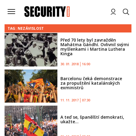
TAG: NEZÁVISLOST
Před 70 lety byl zavražděn
Mahátma Gándhí. Ovlivnil svými
myšlenkami i Martina Luthera
Kinga
30. 01. 2018
16:00
Barcelonu čeká demonstrace
za propuštění katalánských
exministrů
11. 11. 2017
07:30
A teď se, španělští demokrati,
ukažte...