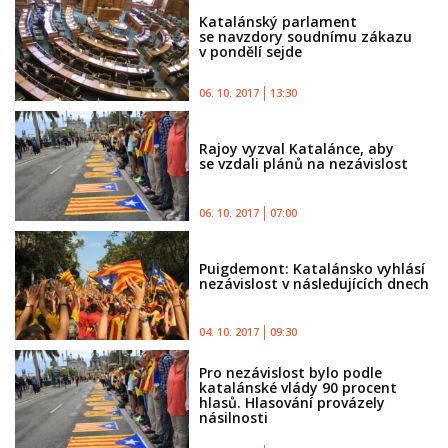
Katalánský parlament
se navzdory soudnímu zákazu
v pondělí sejde
06. 10. 2017
13:30
Rajoy vyzval Katalánce, aby
se vzdali plánů na nezávislost
06. 10. 2017
07:00
Puigdemont: Katalánsko vyhlásí
nezávislost v následujících dnech
04. 10. 2017
09:30
Pro nezávislost bylo podle
katalánské vlády 90 procent
hlasů. Hlasování provázely
násilnosti