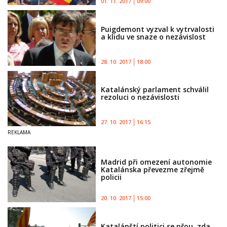
01. 11. 2017
09:00
Puigdemont vyzval k vytrvalosti
a klidu ve snaze o nezávislost
28. 10. 2017
18:00
Katalánský parlament schválil
rezoluci o nezávislosti
27. 10. 2017
16:15
Madrid při omezení autonomie
Katalánska převezme zřejmě
policii
20. 10. 2017
15:00
Katalánští politici se přou, zda