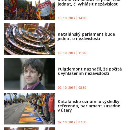
jednat, či vyhlásit nezávislost
13. 10. 2017
14:00
Katalánský parlament bude
jednat o nezávislosti
10. 10. 2017
11:00
Puigdemont naznačil, že počítá
s vyhlášením nezávislosti
09. 10. 2017
08:30
Katalánsko oznámilo výsledky
referenda, parlament zasedne
v úterý
07. 10. 2017
07:30