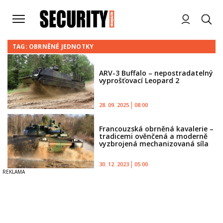
TAG: OBRNĚNÉ JEDNOTKY
ARV-3 Buffalo – nepostradatelný
vyprošťovací Leopard 2
28. 09. 2025
08:00
Francouzská obrněná kavalerie –
tradicemi ověnčená a moderně
vyzbrojená mechanizovaná síla
30. 12. 2023
05:00