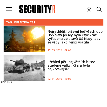
TAG: OFENZÍVA TET
Nejrychlější bitevní loď všech dob
USS New Jersey byla čtyřikrát
vyřazena ze stavů US Navy, aby
se vždy jako Fénix vrátila
27. 03. 2024
09:00
Přehled pěti největších bitev
studené války. Která byla
nejkrvavější?
22. 11. 2019
16:00