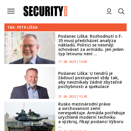
TAG: PETR LIŠKA
Poslanec Liška: Rozhodnutí o F-
35 musí předcházet analýza
nákladů. Politici se nesmějí
schovávat za armádu. Jen jeden
typ letounu není ...
17. 08. 2023
13:00
Poslanec Liška: U tendrů je
žádoucí postupovat vždy tak,
aby nevznikaly žádné zbytečné
pochybnosti a spekulace
21. 06. 2023
15:30
Rusko mezinárodní právo
a svrchovanost zemí
nerespektuje. Armáda potřebuje
urychleně moderní techniku
a výzbroj, říkají poslanci Výboru
...