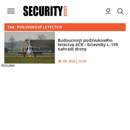
TAG: PODZVUKOVÉ LETECTVO
Budoucnost podzvukového
letectva AČR - bitevníky L-159
nahradí drony
08. 08. 2022
14:30