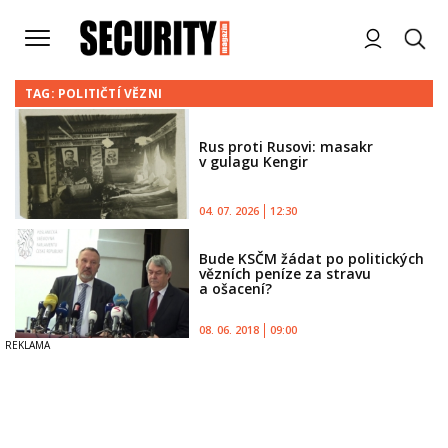
TAG: POLITIČTÍ VĚZNI
Rus proti Rusovi: masakr
v gulagu Kengir
04. 07. 2026
12:30
Bude KSČM žádat po politických
vězních peníze za stravu
a ošacení?
08. 06. 2018
09:00