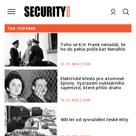
TAG: POPRAVA
Toho se K.H. Frank nenadál, že
ho do pekla pošle kat Nenáhlo
13. 07. 2024
13:00
Elektrické křeslo pro atomové
špiony. Vyzrazení nukleárního
tajemství, které přišlo draho
15. 12. 2022
10:00
400 let od vyvraždění české elity