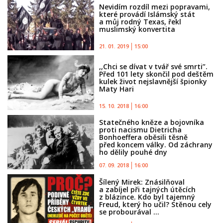
Nevidím rozdíl mezi popravami,
které provádí Islámský stát
a můj rodný Texas, řekl
muslimský konvertita
21. 01. 2019
15:00
,,Chci se dívat v tvář své smrti”.
Před 101 lety skončil pod deštěm
kulek život nejslavnější špionky
Maty Hari
15. 10. 2018
16:00
Statečného kněze a bojovníka
proti nacismu Dietricha
Bonhoeffera oběsili těsně
před koncem války. Od záchrany
ho dělily pouhé dny
07. 09. 2018
16:00
Šílený Mirek: Znásilňoval
a zabíjel při tajných útěcích
z blázince. Kdo byl tajemný
Freud, který ho učil? Stěnou cely
se probourával ...