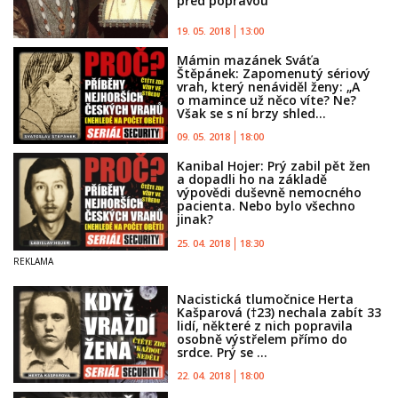
před popravou
19. 05. 2018
13:00
Mámin mazánek Sváťa
Štěpánek: Zapomenutý sériový
vrah, který nenáviděl ženy: „A
o mamince už něco víte? Ne?
Však se s ní brzy shled...
09. 05. 2018
18:00
Kanibal Hojer: Prý zabil pět žen
a dopadli ho na základě
výpovědi duševně nemocného
pacienta. Nebo bylo všechno
jinak?
25. 04. 2018
18:30
Nacistická tlumočnice Herta
Kašparová (†23) nechala zabít 33
lidí, některé z nich popravila
osobně výstřelem přímo do
srdce. Prý se ...
22. 04. 2018
18:00