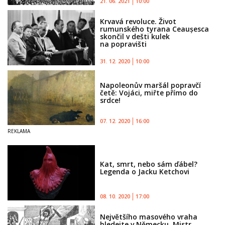
21. 06. 2021
10:00
Krvavá revoluce. Život
rumunského tyrana Ceaușesca
skončil v dešti kulek
na popravišti
31. 12. 2020
10:00
Napoleonův maršál popravčí
četě: Vojáci, miřte přímo do
srdce!
07. 12. 2020
16:00
Kat, smrt, nebo sám ďábel?
Legenda o Jacku Ketchovi
08. 10. 2020
17:00
Největšího masového vraha
hledejte v Německu. Mistr