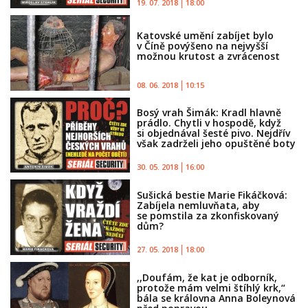
19. 07. 2018
18:00
Katovské umění zabíjet bylo
v Číně povýšeno na nejvyšší
možnou krutost a zvrácenost
08. 06. 2018
10:15
Bosý vrah Šimák: Kradl hlavně
prádlo. Chytli v hospodě, když
si objednával šesté pivo. Nejdřív
však zadrželi jeho opuštěné boty
30. 05. 2018
16:00
Sušická bestie Marie Fikáčková:
Zabíjela nemluvňata, aby
se pomstila za zkonfiskovaný
dům?
27. 05. 2018
18:00
,,Doufám, že kat je odborník,
protože mám velmi štíhlý krk,“
bála se královna Anna Boleynová