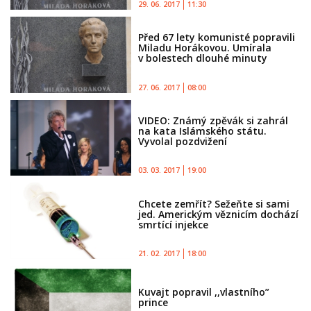
29. 06. 2017
11:30
Před 67 lety komunisté popravili
Miladu Horákovou. Umírala
v bolestech dlouhé minuty
27. 06. 2017
08:00
VIDEO: Známý zpěvák si zahrál
na kata Islámského státu.
Vyvolal pozdvižení
03. 03. 2017
19:00
Chcete zemřít? Sežeňte si sami
jed. Americkým věznicím dochází
smrtící injekce
21. 02. 2017
18:00
Kuvajt popravil ,,vlastního”
prince