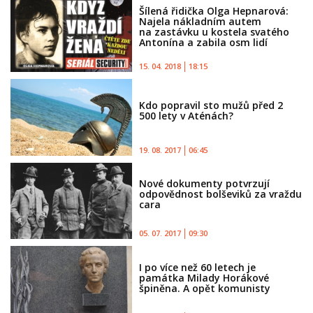
Šílená řidička Olga Hepnarová:
Najela nákladním autem
na zastávku u kostela svatého
Antonína a zabila osm lidí
15. 04. 2018
18:15
Kdo popravil sto mužů před 2
500 lety v Aténách?
19. 08. 2017
06:45
Nové dokumenty potvrzují
odpovědnost bolševiků za vraždu
cara
05. 07. 2017
09:30
I po více než 60 letech je
památka Milady Horákové
špiněna. A opět komunisty