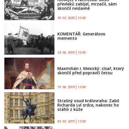
převleků zabíjel, mrzačil, sám
skončil neslavně
29. 03. 2020
10:00
KOMENTÁŘ: Generálovo
memento
24. 06. 2019
10:00
Maxmilián I. Mexický: císař, který
skončil před popravčí četou
19. 06. 2019
13:00
Strašný osud královraha: Zabil
Richarda Lví srdce, nakonec ho
stáhli z kůže
03. 03. 2019
13:00