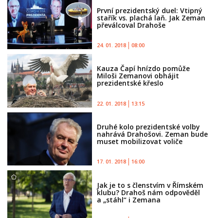
První prezidentský duel: Vtipný
stařík vs. plachá laň. Jak Zeman
převálcoval Drahoše
24. 01. 2018
08:00
Kauza Čapí hnízdo pomůže
Miloši Zemanovi obhájit
prezidentské křeslo
22. 01. 2018
13:15
Druhé kolo prezidentské volby
nahrává Drahošovi. Zeman bude
muset mobilizovat voliče
17. 01. 2018
16:00
Jak je to s členstvím v Římském
klubu? Drahoš nám odpověděl
a „stáhl“ i Zemana