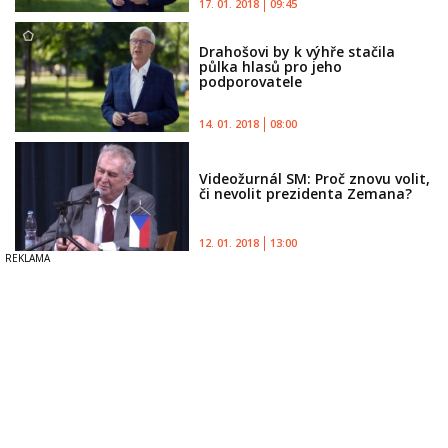
17. 01. 2018
09:45
Drahošovi by k výhře stačila
půlka hlasů pro jeho
podporovatele
14. 01. 2018
08:00
Videožurnál SM: Proč znovu volit,
či nevolit prezidenta Zemana?
12. 01. 2018
13:00