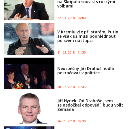
na Skripala souvisí s ruskými
volbami
22. 03. 2018
07:00
V Kremlu vše při starém, Putin
se však už musí poohlédnout
po svém nástupci
21. 03. 2018
14:30
Neúspěšný Jiří Drahoš hodlá
pokračovat v politice
10. 02. 2018
10:45
Jiří Hynek: Od Drahoše jsem
se nedočkal odpovědí, budu volit
Zemana
26. 01. 2018
09:30