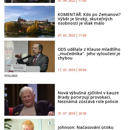
01. 09. 2022
17:00
KOMENTÁŘ: Kdo po Zemanovi?
Výběr je široký, skutečných
osobností je však málo
07. 02. 2022
11:00
ODS udělala z Klause mladšího
,,mučedníka”. Jeho vyloučení je
chybou
17. 03. 2019
09:00
Nová výbušná zjištění v kauze
Brady potvrzují provokaci.
Neznámá zůstává role policie
31. 07. 2018
20:30
Johnson: Načasování útoku