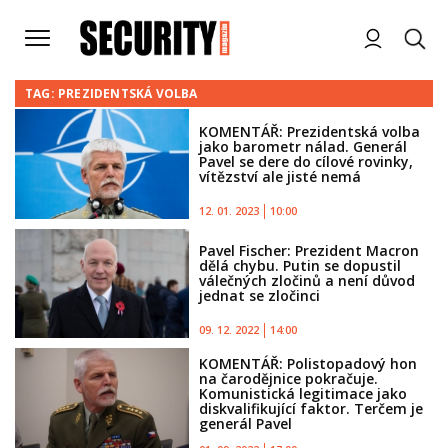
TAG: PREZIDENTSKÁ VOLBA
KOMENTÁŘ: Prezidentská volba
jako barometr nálad. Generál
Pavel se dere do cílové rovinky,
vítězství ale jisté nemá
12. 01. 2023
10:00
Pavel Fischer: Prezident Macron
dělá chybu. Putin se dopustil
válečných zločinů a není důvod
jednat se zločinci
09. 12. 2022
14:00
KOMENTÁŘ: Polistopadový hon
na čarodějnice pokračuje.
Komunistická legitimace jako
diskvalifikující faktor. Terčem je
generál Pavel