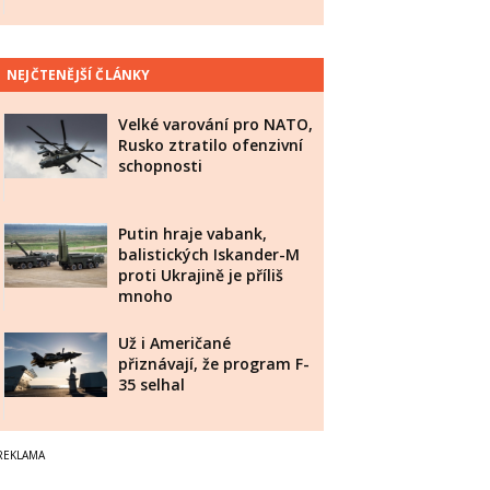
NEJČTENĚJŠÍ ČLÁNKY
Velké varování pro NATO,
Rusko ztratilo ofenzivní
schopnosti
Putin hraje vabank,
balistických Iskander-M
proti Ukrajině je příliš
mnoho
Už i Američané
přiznávají, že program F-
35 selhal