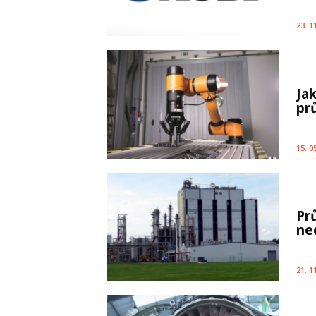
23. 1
Ja
pr
15. 0
Pr
ne
21. 1