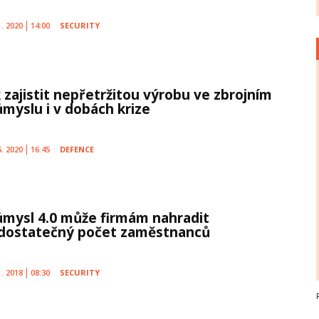
1. 2020
14:00
SECURITY
k zajistit nepřetržitou výrobu ve zbrojním
ůmyslu i v dobách krize
5. 2020
16:45
DEFENCE
ůmysl 4.0 může firmám nahradit
dostatečný počet zaměstnanců
1. 2018
08:30
SECURITY