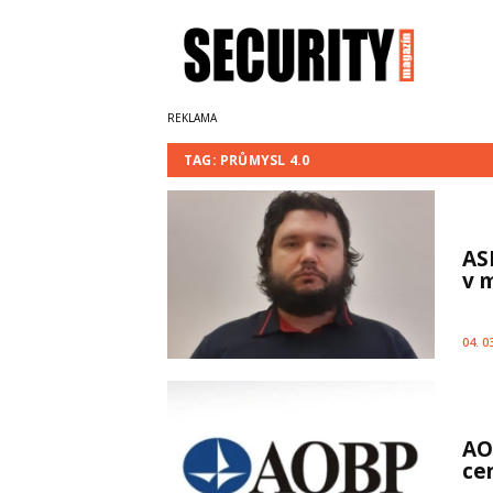
TAG: PRŮMYSL 4.0
AS
v 
04. 0
AO
ce