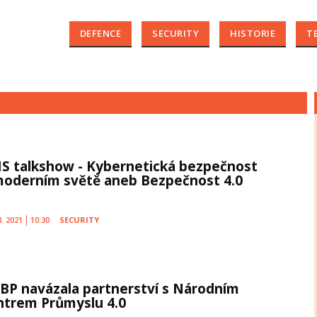
DEFENCE
SECURITY
HISTORIE
T
IS talkshow - Kybernetická bezpečnost
moderním světě aneb Bezpečnost 4.0
3. 2021
10:30
SECURITY
BP navázala partnerství s Národním
ntrem Průmyslu 4.0