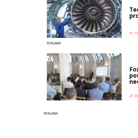
Te
pr
11. 1
Fo
po
ne
27. 0