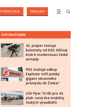
ECHNOLOGIE
ENGLISH
DOPORUČUJEME
42. prapor testuje
kulomety od DSS: Klíčový
krok k modernizaci české
armády
PGZ zvažuje odkup
Explosie: míří polský
gigant obranného
průmyslu do Česka?
LÚV Flyer 72 HD pro 43.
pluk: nová éra mobility
českých výsadkářů