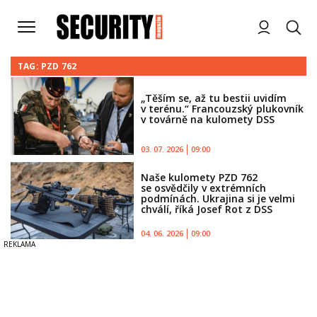
TAG: PZD 762
„Těším se, až tu bestii uvidím
v terénu.“ Francouzský plukovník
v továrně na kulomety DSS
03. 07. 2026
09:00
Naše kulomety PZD 762
se osvědčily v extrémních
podmínách. Ukrajina si je velmi
chválí, říká Josef Rot z DSS
04. 06. 2026
09:00