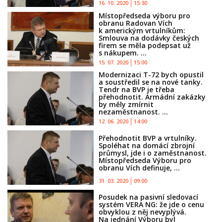
16. 10. 2020
15:30
Místopředseda výboru pro
obranu Radovan Vích
k americkým vrtulníkům:
Smlouva na dodávky českých
firem se měla podepsat už
s nákupem. ...
15. 07. 2020
15:00
Modernizaci T-72 bych opustil
a soustředil se na nové tanky.
Tendr na BVP je třeba
přehodnotit. Armádní zakázky
by měly zmírnit
nezaměstnanost. ...
12. 06. 2020
14:00
Přehodnotit BVP a vrtulníky.
Spoléhat na domácí zbrojní
průmysl, jde i o zaměstnanost.
Místopředseda Výboru pro
obranu Vích definuje, ...
31. 03. 2020
09:00
Posudek na pasivní sledovací
systém VERA NG: že jde o cenu
obvyklou z něj nevyplývá.
Na jednání Výboru byl