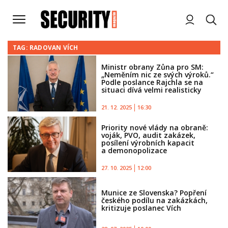
TAG: RADOVAN VÍCH
Ministr obrany Zůna pro SM:
„Neměním nic ze svých výroků.“
Podle poslance Rajchla se na
situaci dívá velmi realisticky
21. 12. 2025
16:30
Priority nové vlády na obraně:
voják, PVO, audit zakázek,
posílení výrobních kapacit
a demonopolizace
27. 10. 2025
12:00
Munice ze Slovenska? Popření
českého podílu na zakázkách,
kritizuje poslanec Vích