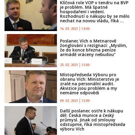
Klíčová role VOP v tendru na BVP
je problém. Má špatné
hospodaření i vedení.
Rozhodnutí o nákupu by se mělo
nechat na novou vládu, říká ...
16. 03. 2021
14:00
Poslanec Vích o Metnarově
žonglování s rezignací: „Myslím,
že do konce března peníze
armádě vráceny nebudou“
25. 02. 2021
13:00
Místopředseda Výboru pro
obranu Vích: Ministerstvo je
zralé na personální audit.
Akvizice jsou problém a my
nemáme odpovědi
09. 02. 2021
13:00
Další poslanec ostře k nákupu
děl: Česká munice a český
průmysl. Jinak od smlouvy
odstupme, říká místopředseda
výboru Vích