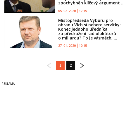
zpochybněn klíčový argument ...
05. 02. 2020
17:15
Místopředseda Výboru pro
obranu Vích si nebere servítky:
Konec jednoho úředníka
za předražení radiolokátorů
o miliardu? To je výsměch, ...
27. 01. 2020
10:15
1
2