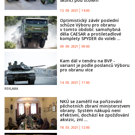
skončí pod stolem“
13. 09. 2021
14:00
Optimistický závěr poslední
schůze Výboru pro obranu
v tomto období: samohybná
děla CAESAR a protiletadlové
komplety SPYDER do voleb ...
09. 09. 2021
09:00
Kam dál v tendru na BVP -
variant je podle poslanců Výboru
pro obranu více
14. 05. 2021
17:00
NKÚ se zaměřil na pořizování
pěchotních zbraní ministerstvem
obrany. Systém nákupů není
efektivní, dochází ke zpožďování
akvizic, zní ...
18. 03. 2021
12:00