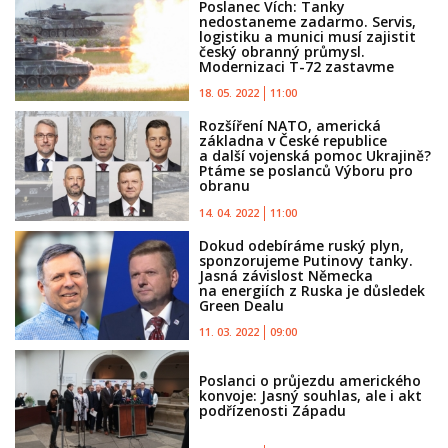
Poslanec Vích: Tanky
nedostaneme zadarmo. Servis,
logistiku a munici musí zajistit
český obranný průmysl.
Modernizaci T-72 zastavme
18. 05. 2022
11:00
Rozšíření NATO, americká
základna v České republice
a další vojenská pomoc Ukrajině?
Ptáme se poslanců Výboru pro
obranu
14. 04. 2022
11:00
Dokud odebíráme ruský plyn,
sponzorujeme Putinovy tanky.
Jasná závislost Německa
na energiích z Ruska je důsledek
Green Dealu
11. 03. 2022
09:00
Poslanci o průjezdu amerického
konvoje: Jasný souhlas, ale i akt
podřízenosti Západu