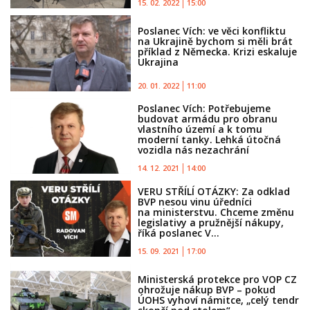
15. 02. 2022
15:00
Poslanec Vích: ve věci konfliktu
na Ukrajině bychom si měli brát
příklad z Německa. Krizi eskaluje
Ukrajina
20. 01. 2022
11:00
Poslanec Vích: Potřebujeme
budovat armádu pro obranu
vlastního území a k tomu
moderní tanky. Lehká útočná
vozidla nás nezachrání
14. 12. 2021
14:00
VERU STŘÍLÍ OTÁZKY: Za odklad
BVP nesou vinu úředníci
na ministerstvu. Chceme změnu
legislativy a pružnější nákupy,
říká poslanec V...
15. 09. 2021
17:00
Ministerská protekce pro VOP CZ
ohrožuje nákup BVP – pokud
ÚOHS vyhoví námitce, „celý tendr