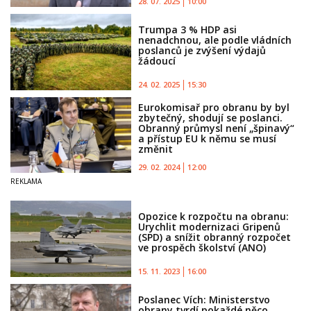
28. 07. 2025
10:00
Trumpa 3 % HDP asi
nenadchnou, ale podle vládních
poslanců je zvýšení výdajů
žádoucí
24. 02. 2025
15:30
Eurokomisař pro obranu by byl
zbytečný, shodují se poslanci.
Obranný průmysl není „špinavý“
a přístup EU k němu se musí
změnit
29. 02. 2024
12:00
Opozice k rozpočtu na obranu:
Urychlit modernizaci Gripenů
(SPD) a snížit obranný rozpočet
ve prospěch školství (ANO)
15. 11. 2023
16:00
Poslanec Vích: Ministerstvo
obrany tvrdí pokaždé něco