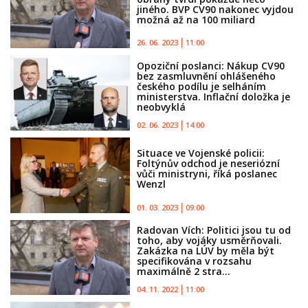
jiného. BVP CV90 nakonec vyjdou
možná až na 100 miliard
26. 06. 2023
11:00
Opoziční poslanci: Nákup CV90
bez zasmluvnění ohlášeného
českého podílu je selháním
ministerstva. Inflační doložka je
neobvyklá
02. 06. 2023
14:00
Situace ve Vojenské policii:
Foltýnův odchod je neseriózní
vůči ministryni, říká poslanec
Wenzl
01. 03. 2023
09:00
Radovan Vích: Politici jsou tu od
toho, aby vojáky usměrňovali.
Zakázka na LÚV by měla být
specifikována v rozsahu
maximálně 2 stra...
04. 11. 2022
11:00