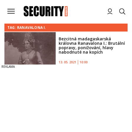
TAG: RANAVALONA I.
Bezcitná madagaskarská
královna Ranavalona I.: Brutální
popravy, ponižování, hlavy
nabodnuté na kopích
13. 05. 2021
10:00