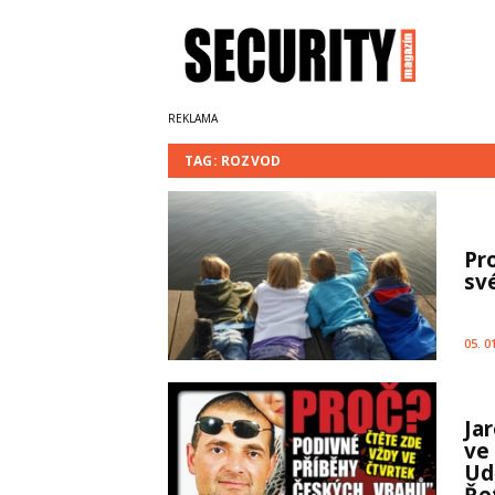
TAG: ROZVOD
Pr
sv
05. 0
Ja
ve
Ud
Řet