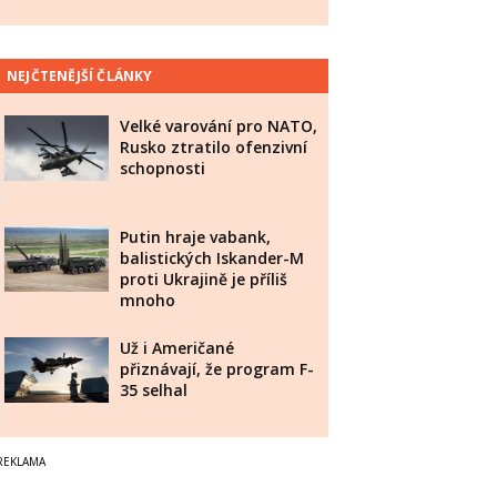
NEJČTENĚJŠÍ ČLÁNKY
Velké varování pro NATO,
Rusko ztratilo ofenzivní
schopnosti
Putin hraje vabank,
balistických Iskander-M
proti Ukrajině je příliš
mnoho
Už i Američané
přiznávají, že program F-
35 selhal