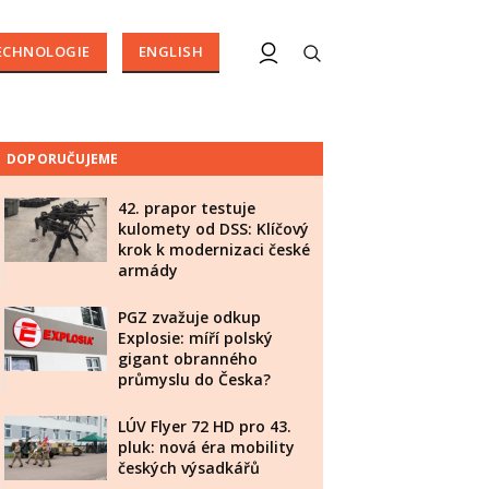
ECHNOLOGIE
ENGLISH
DOPORUČUJEME
42. prapor testuje
kulomety od DSS: Klíčový
krok k modernizaci české
armády
PGZ zvažuje odkup
Explosie: míří polský
gigant obranného
průmyslu do Česka?
LÚV Flyer 72 HD pro 43.
pluk: nová éra mobility
českých výsadkářů