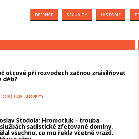
DEFENCE
SECURITY
HISTORIE
T
oč otcové při rozvodech začnou znásilňovat
é děti?
1. 2019
11:30
SECURITY
roslav Stodola: Hromotluk – trouba
 službách sadistické zfetované dominy.
ělal všechno, co mu řekla včetně vražd.
ězy a rány ...