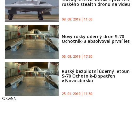
ruského stealth dronu na videu
08. 08. 2019
11:00
Nový ruský úderný dron S-70
Ochotnik-B absolvoval první let
05. 08. 2019
17:30
Ruský bezpilotní úderný letoun
S-70 Ochotnik-B spatřen
v Novosibirsku
25. 01. 2019
11:30