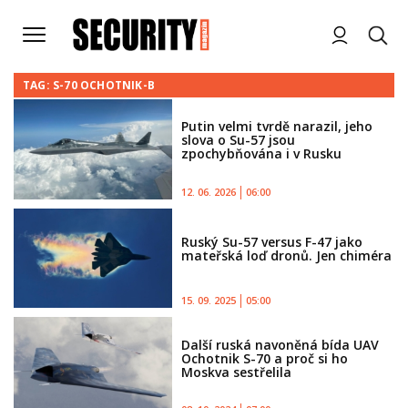
TAG: S-70 OCHOTNIK-B
Putin velmi tvrdě narazil, jeho
slova o Su-57 jsou
zpochybňována i v Rusku
12. 06. 2026
06:00
Ruský Su-57 versus F-47 jako
mateřská loď dronů. Jen chiméra
15. 09. 2025
05:00
Další ruská navoněná bída UAV
Ochotnik S-70 a proč si ho
Moskva sestřelila