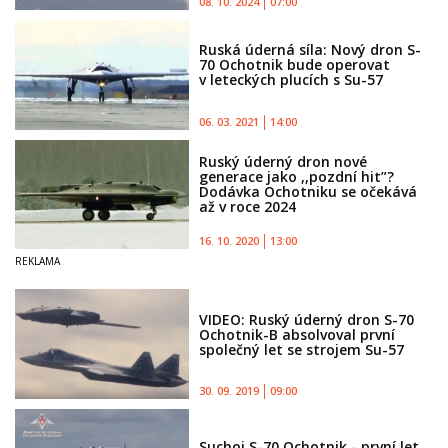
08. 10. 2024
07:00
Ruská úderná síla: Nový dron S-
70 Ochotnik bude operovat
v leteckých plucích s Su-57
06. 03. 2021
14:00
Ruský úderný dron nové
generace jako ,,pozdní hit”?
Dodávka Ochotniku se očekává
až v roce 2024
16. 10. 2020
13:00
VIDEO: Ruský úderný dron S-70
Ochotnik-B absolvoval první
společný let se strojem Su-57
30. 09. 2019
09:00
Suchoj S-70 Ochotnik - první let