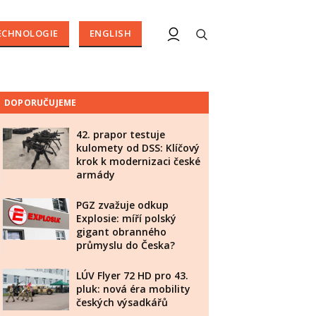
ECHNOLOGIE
ENGLISH
DOPORUČUJEME
42. prapor testuje
kulomety od DSS: Klíčový
krok k modernizaci české
armády
PGZ zvažuje odkup
Explosie: míří polský
gigant obranného
průmyslu do Česka?
LÚV Flyer 72 HD pro 43.
pluk: nová éra mobility
českých výsadkářů