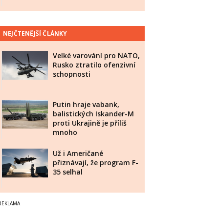
NEJČTENĚJŠÍ ČLÁNKY
Velké varování pro NATO,
Rusko ztratilo ofenzivní
schopnosti
Putin hraje vabank,
balistických Iskander-M
proti Ukrajině je příliš
mnoho
Už i Američané
přiznávají, že program F-
35 selhal