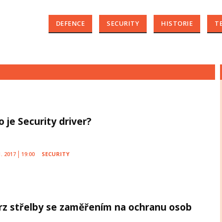
DEFENCE
SECURITY
HISTORIE
T
 je Security driver?
1. 2017
19:00
SECURITY
rz střelby se zaměřením na ochranu osob