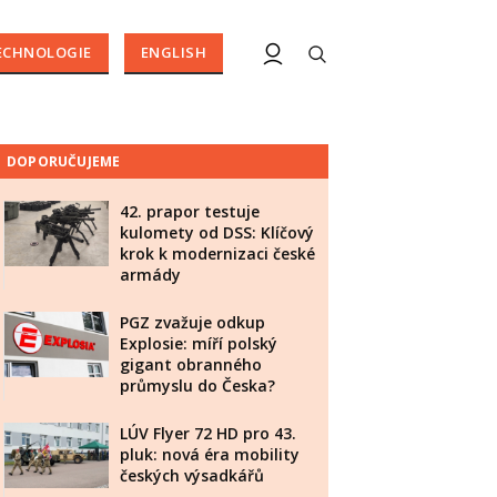
ECHNOLOGIE
ENGLISH
DOPORUČUJEME
42. prapor testuje
kulomety od DSS: Klíčový
krok k modernizaci české
armády
PGZ zvažuje odkup
Explosie: míří polský
gigant obranného
průmyslu do Česka?
LÚV Flyer 72 HD pro 43.
pluk: nová éra mobility
českých výsadkářů