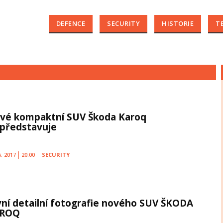
DEFENCE
SECURITY
HISTORIE
T
vé kompaktní SUV Škoda Karoq
 představuje
5. 2017
20:00
SECURITY
vní detailní fotografie nového SUV ŠKODA
ROQ