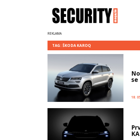
TAG: ŠKODA KAROQ
No
se
18. 0
Pr
KA