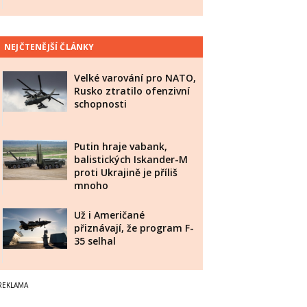
NEJČTENĚJŠÍ ČLÁNKY
Velké varování pro NATO,
Rusko ztratilo ofenzivní
schopnosti
Putin hraje vabank,
balistických Iskander-M
proti Ukrajině je příliš
mnoho
Už i Američané
přiznávají, že program F-
35 selhal