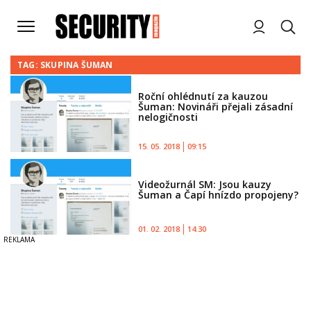
TAG: SKUPINA ŠUMAN
Roční ohlédnutí za kauzou
Šuman: Novináři přejali zásadní
nelogičnosti
15. 05. 2018
09:15
Videožurnál SM: Jsou kauzy
Šuman a Čapí hnízdo propojeny?
01. 02. 2018
14:30