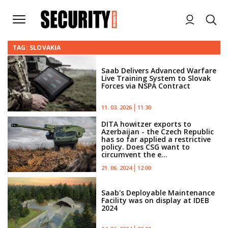
TAG: SLOVAKIA
Saab Delivers Advanced Warfare
Live Training System to Slovak
Forces via NSPA Contract
11. 03. 2026
11:30
DITA howitzer exports to
Azerbaijan - the Czech Republic
has so far applied a restrictive
policy. Does CSG want to
circumvent the e...
21. 06. 2024
12:00
Saab's Deployable Maintenance
Facility was on display at IDEB
2024