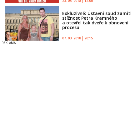
23. 05. 2018
12:00
Exkluzivně: Ústavní soud zamítl
stížnost Petra Kramného
a otevřel tak dveře k obnovení
procesu
07. 03. 2018
20:15