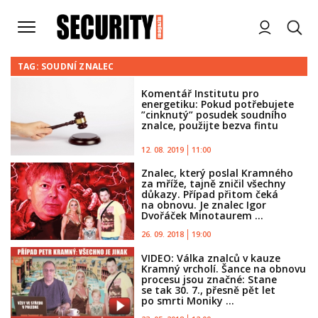
TAG: SOUDNÍ ZNALEC
Komentář Institutu pro
energetiku: Pokud potřebujete
”cinknutý” posudek soudního
znalce, použijte bezva fintu
12. 08. 2019
11:00
Znalec, který poslal Kramného
za mříže, tajně zničil všechny
důkazy. Případ přitom čeká
na obnovu. Je znalec Igor
Dvořáček Minotaurem ...
26. 09. 2018
19:00
VIDEO: Válka znalců v kauze
Kramný vrcholí. Šance na obnovu
procesu jsou značné: Stane
se tak 30. 7., přesně pět let
po smrti Moniky ...