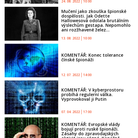
24. 08. 2022
10:00
Mučení jako zkouška špionské
dospělosti. Jak Odette
Hallowesová odolala brutálním
výslechům gestapa. Nepomohlo
ani rozžhavené želez...
13. 08. 2022
10:00
KOMENTÁŘ: Konec tolerance
čínské špionáži
12. 07. 2022
14:00
KOMENTÁŘ: V kyberprostoru
probíhá regulerní válka.
Vyprovokoval ji Putin
07. 04. 2022
17:00
KOMENTÁŘ: Evropské vlády
bojují proti ruské špionáži.
Zásahy do zpravodajských