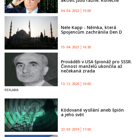
aktivit jsou rázné. Konečně
04. 04. 2022
15:00
Nele Kapp - Němka, která
Spojencům zachránila Den D
15. 04. 2021
16:30
Prováděli v USA špionáž pro SSSR.
Činnost manželů ukončila až
nečekaná zrada
13. 12. 2020
10:00
Kódované vysílání aneb špión
a jeho svět
23. 03. 2019
17:00