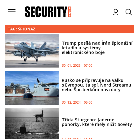
TAG: ŠPIONÁŽ
Trump posílá nad Írán špionážní
letadlo a systémy
elektronického boje
30. 01. 2026
07:00
Rusko se připravuje na válku
s Evropou, ta spí. Nord Streamu
nebo Špicberkům navzdory
30. 12. 2024
05:00
Třída Sturgeon: Jaderné
ponorky, které měly ničit Sověty