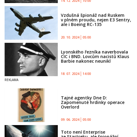
14. 12. 2024
10:00
Vzdušná špionáž nad Ruskem
v plném proudu, nejen E3 Sentry,
ale i Boeing RC-135
20. 10. 2024
05:00
Lyonského řezníka naverbovala
CIC i BND. Lovcům nacistů Klaus
Barbie nakonec neunikl
18. 07. 2024
14:00
Tajné agentky Dne D:
Zapomenuté hrdinky operace
Overlord
09. 06. 2024
05:00
Toto není Enterprise
ze Startreku, ale špionážní