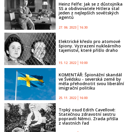
Heinz Felfe: Jak se z důstojníka
SS a obdivovatele Hitlera stal
jeden z nejlepších sovětských
agentů
27. 06. 2023
16:30
Elektrické křeslo pro atomové
špiony. Vyzrazení nukleárního
tajemství, které přišlo draho
15. 12. 2022
10:00
KOMENTÁŘ: Špionážní skandál
ve Švédsku - severská země by
měla přehodnotit svou liberální
imigrační politiku
25. 11. 2022
16:00
Trpký osud Edith Cavellové:
Statečnou zdravotní sestru
popravili Němci. Zrada přišla
z vlastních řad