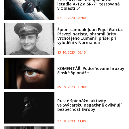
letadla A-12 a SR-71 testovaná
v Oblasti 51
07. 01. 2024
06:00
Špion-samouk Juan Pujol García:
Převezl nacisty, ohromil Brity.
Vrchol jeho ,,umění” přišel při
vylodění v Normandii
23. 10. 2023
06:15
KOMENTÁŘ: Podceňované hrozby
čínské špionáže
05. 09. 2023
16:00
Ruské špionážní aktivity
ve Švýcarsku negativně ovlivňují
bezpečnost Evropy
17. 08. 2023
11:00