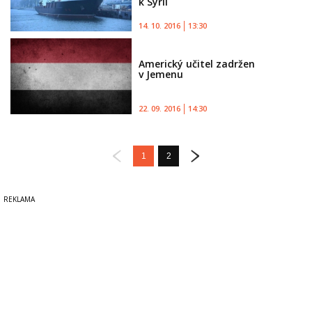
k Sýrii
14. 10. 2016
13:30
Americký učitel zadržen
v Jemenu
22. 09. 2016
14:30
1
2