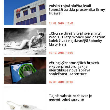
Polská tajná služba kvůli
špionáži zatkla pracovníka firmy
Huawei
11. 01. 2019
12:45
,,Chci se dívat v tvář své smrti”.
Před 101 lety skončil pod deštěm
kulek život nejslavnější špionky
Maty Hari
15. 10. 2018
16:00
Pět nejvýznamnějších hrozeb
v kyberprostoru, jak je
identifikuje nová zpráva
společnosti Accenture
06. 09. 2018
09:00
Tajně nahrát rozhovor je
neuvěřitelně snadné