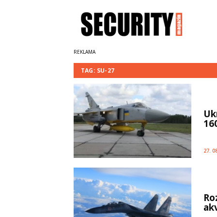
TAG: SU-27
Ukr
16
27. 0
Ro
ak