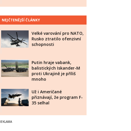
NEJČTENĚJŠÍ ČLÁNKY
Velké varování pro NATO,
Rusko ztratilo ofenzivní
schopnosti
Putin hraje vabank,
balistických Iskander-M
proti Ukrajině je příliš
mnoho
Už i Američané
přiznávají, že program F-
35 selhal