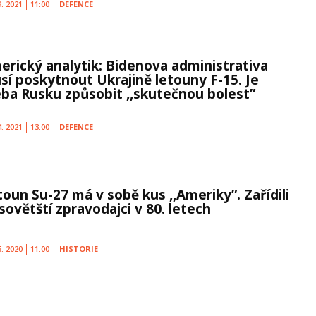
9. 2021
11:00
DEFENCE
erický analytik: Bidenova administrativa
sí poskytnout Ukrajině letouny F-15. Je
eba Rusku způsobit ,,skutečnou bolest”
4. 2021
13:00
DEFENCE
toun Su-27 má v sobě kus ,,Ameriky”. Zařídili
sovětští zpravodajci v 80. letech
5. 2020
11:00
HISTORIE