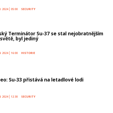
8. 2024
05:00
SECURITY
ský Terminátor Su-37 se stal nejobratnějším
světě, byl jediný
4. 2024
16:00
HISTORIE
eo: Su-33 přistává na letadlové lodi
4. 2024
12:30
SECURITY