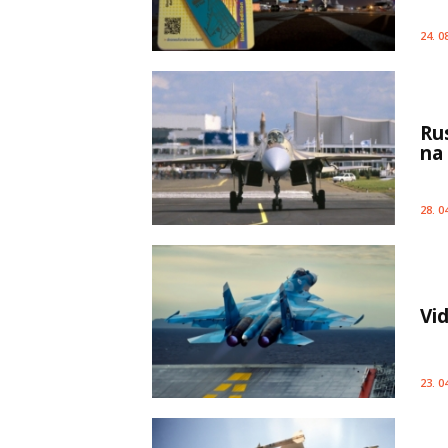
24. 0
Ru
na 
28. 0
Vid
23. 0