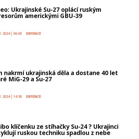
deo: Ukrajinské Su-27 oplácí ruským
resorům americkými GBU-39
2. 2024
06:00
DEFENCE
m nakrmí ukrajinská děla a dostane 40 let
aré MiG-29 a Su-27
2. 2024
14:30
DEFENCE
libo klíčenku ze stíhačky Su-24 ? Ukrajinci
cyklují ruskou techniku spadlou z nebe