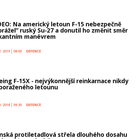
DEO: Na americký letoun F-15 nebezpečně
dorážel” ruský Su-27 a donutil ho změnit směr
skantním manévrem
2. 2019
08:00
DEFENCE
eing F-15X - nejvýkonnější reinkarnace nikdy
poraženého letounu
8. 2018
09:30
DEFENCE
ánská protiletadlová střela dlouhého dosahu