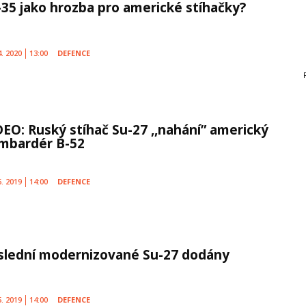
-35 jako hrozba pro americké stíhačky?
4. 2020
13:00
DEFENCE
DEO: Ruský stíhač Su-27 ,,nahání” americký
mbardér B-52
6. 2019
14:00
DEFENCE
slední modernizované Su-27 dodány
5. 2019
14:00
DEFENCE