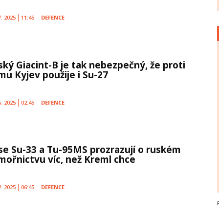
7. 2025
11:45
DEFENCE
ský Giacint-B je tak nebezpečný, že proti
mu Kyjev použije i Su-27
5. 2025
02:45
DEFENCE
se Su-33 a Tu-95MS prozrazují o ruském
mořnictvu víc, než Kreml chce
2. 2025
06:45
DEFENCE