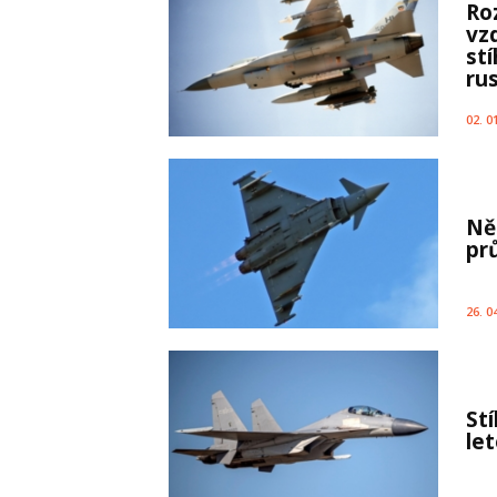
Ro
vz
st
rus
02. 0
Ně
pr
26. 0
St
le