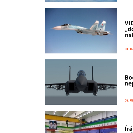
VI
,,
ri
01. 0
Bo
ne
09. 0
Ír