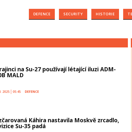
DEFENCE
SECURITY
HISTORIE
T
ajinci na Su-27 používají létající iluzi ADM-
0B MALD
8. 2025
05:45
DEFENCE
zčarovaná Káhira nastavila Moskvě zrcadlo,
vizice Su-35 padá