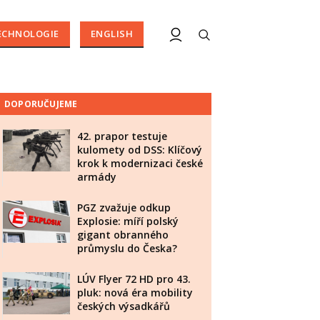
ECHNOLOGIE
ENGLISH
DOPORUČUJEME
42. prapor testuje
kulomety od DSS: Klíčový
krok k modernizaci české
armády
PGZ zvažuje odkup
Explosie: míří polský
gigant obranného
průmyslu do Česka?
LÚV Flyer 72 HD pro 43.
pluk: nová éra mobility
českých výsadkářů