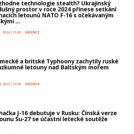
zhodne technologie stealth? Ukrajinský
dušný prostor v roce 2024 přinese setkání
íhacích letounů NATO F-16 s očekávaným
kými ...
1. 2024
15:00
DEFENCE
mecké a britské Typhoony zachytily ruské
ůzkumné letouny nad Baltským mořem
4. 2023
10:00
DEFENCE
íhačka J-16 debutuje v Rusku: Čínská verze
tounu Su-27 se účastní letecké soutěže