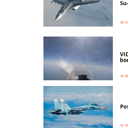
Su
26. 0
VI
bo
18. 0
Po
10. 0