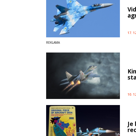
Vi
ag
17. 1
Ki
st
10. 1
Je 
re