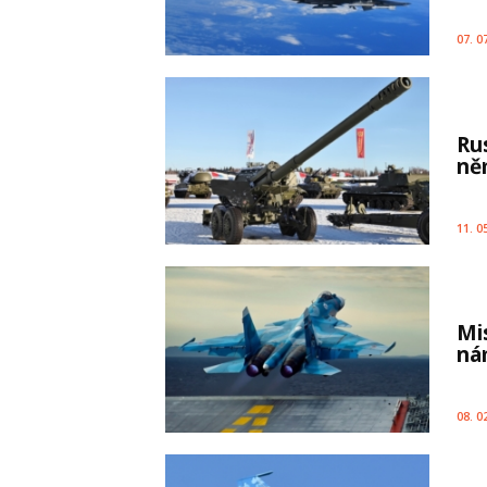
07. 0
Ru
ně
11. 0
Mi
ná
08. 0