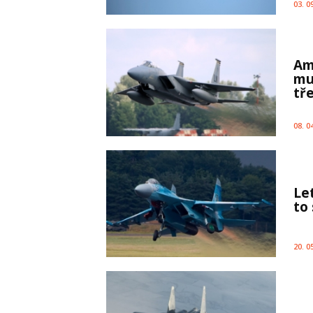
03. 0
Am
mu
tř
08. 0
Le
to 
20. 0