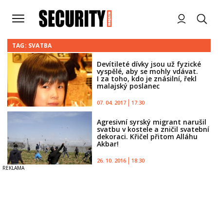
TAG: SVATBA
Devítileté dívky jsou už fyzické
vyspělé, aby se mohly vdávat.
I za toho, kdo je znásilní, řekl
malajský poslanec
07. 04. 2017
17:30
Agresivní syrský migrant narušil
svatbu v kostele a zničil svatební
dekoraci. Křičel přitom Alláhu
Akbar!
26. 10. 2016
18:30