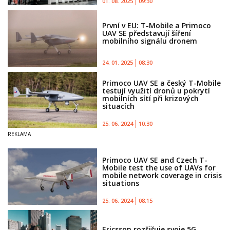
01. 08. 2025
09:30
První v EU: T-Mobile a Primoco
UAV SE představují šíření
mobilního signálu dronem
24. 01. 2025
08:30
Primoco UAV SE a český T-Mobile
testují využití dronů u pokrytí
mobilních sítí při krizových
situacích
25. 06. 2024
10:30
Primoco UAV SE and Czech T-
Mobile test the use of UAVs for
mobile network coverage in crisis
situations
25. 06. 2024
08:15
Ericsson rozšiřuje svoje 5G