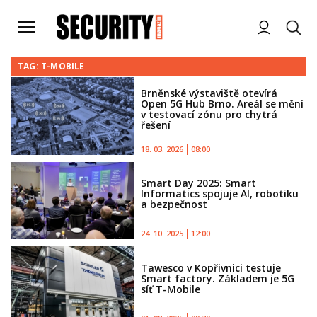
TAG: T-MOBILE
Brněnské výstaviště otevírá
Open 5G Hub Brno. Areál se mění
v testovací zónu pro chytrá
řešení
18. 03. 2026
08:00
Smart Day 2025: Smart
Informatics spojuje AI, robotiku
a bezpečnost
24. 10. 2025
12:00
Tawesco v Kopřivnici testuje
Smart factory. Základem je 5G
síť T-Mobile