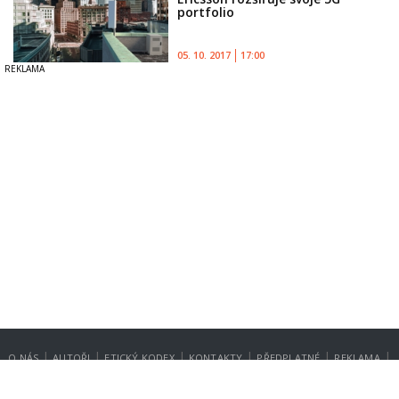
portfolio
05. 10. 2017
17:00
|
|
|
|
|
|
O NÁS
AUTOŘI
ETICKÝ KODEX
KONTAKTY
PŘEDPLATNÉ
REKLAMA
GDPR