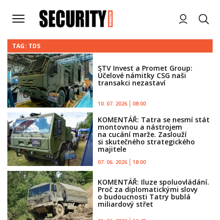
TAG: TDS
STV Invest a Promet Group:
Účelové námitky CSG naši
transakci nezastaví
10. 07. 2026
08:00
KOMENTÁŘ: Tatra se nesmí stát
montovnou a nástrojem
na cucání marže. Zaslouží
si skutečného strategického
majitele
07. 06. 2026
18:00
KOMENTÁŘ: Iluze spoluovládání.
Proč za diplomatickými slovy
o budoucnosti Tatry bublá
miliardový střet