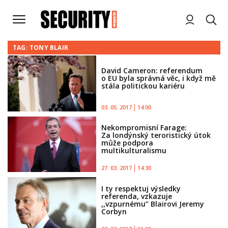
TAG: TONY BLAIR
David Cameron: referendum
o EU byla správná věc, i když mě
stála politickou kariéru
03. 05. 2017
14:00
Nekompromisní Farage:
Za londýnský teroristický útok
může podpora
multikulturalismu
27. 03. 2017
14:30
I ty respektuj výsledky
referenda, vzkazuje
,,vzpurnému” Blairovi Jeremy
Corbyn