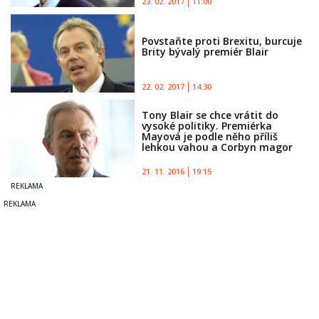
23. 02. 2017
11:00
Povstaňte proti Brexitu, burcuje
Brity bývalý premiér Blair
22. 02. 2017
14:30
Tony Blair se chce vrátit do
vysoké politiky. Premiérka
Mayová je podle něho příliš
lehkou vahou a Corbyn magor
21. 11. 2016
19:15