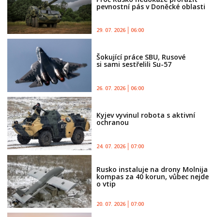
pevnostní pás v Doněcké oblasti
29. 07. 2026
06:00
Šokující práce SBU, Rusové
si sami sestřelili Su-57
26. 07. 2026
06:00
Kyjev vyvinul robota s aktivní
ochranou
24. 07. 2026
07:00
Rusko instaluje na drony Molnija
kompas za 40 korun, vůbec nejde
o vtip
20. 07. 2026
07:00