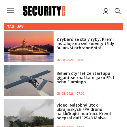
TAG: UAV
Z rybářů se staly ryby, Kreml
instaluje na své korvety třídy
Bujan-M ochranné sítě
06. 08. 2026
06:00
Během čtyř let ze startupu
gigant se značkami jako FP-1
nebo Flamingo
05. 08. 2026
07:00
Video: Násobný útok
ukrajinských FPV dronů
na kličkující houfnici. Kreml
odepsal další 2S43 Malva