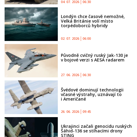
04. 07. 2026
06:30
Londýn chce časově nemožné,
Velká Británie volí místo
torpédoborců hybridy
02. 07. 2026
06:00
Původně cvičný ruský Jak-130 je
v bojové verzi s AESA radarem
27. 06. 2026
06:30
Švédové dominují technologii
včasné výstrahy, uznávají to
i Američané
26. 06. 2026
09:45
Ukrajinci začali genocidu ruských
Šáhid-136 se stíhacími drony
STING