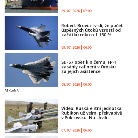
09. 07. 2026
07:00
Robert Brovdi tvrdí, že počet
úspěšných útoků vzrostl od
začátku roku o 1 150 %
09. 07. 2026
06:00
Su-57 opět k ničemu, FP-1
zasáhly rafinerii v Omsku
za jejich asistence
08. 07. 2026
06:00
Video: Ruská elitní jednotka
Rubikon už velmi překvapivě
v Pokrovsku. Na chvíli
07. 07. 2026
06:00