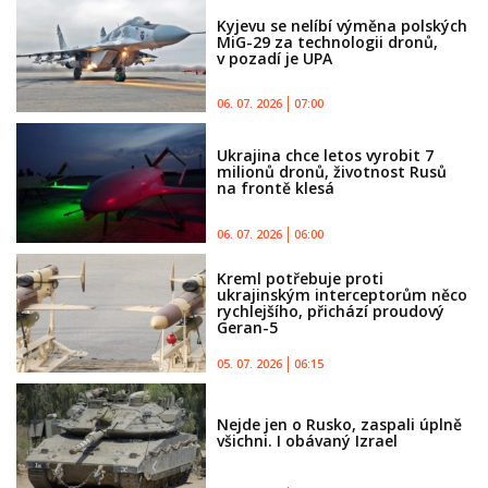
Kyjevu se nelíbí výměna polských
MiG-29 za technologii dronů,
v pozadí je UPA
06. 07. 2026
07:00
Ukrajina chce letos vyrobit 7
milionů dronů, životnost Rusů
na frontě klesá
06. 07. 2026
06:00
Kreml potřebuje proti
ukrajinským interceptorům něco
rychlejšího, přichází proudový
Geran-5
05. 07. 2026
06:15
Nejde jen o Rusko, zaspali úplně
všichni. I obávaný Izrael