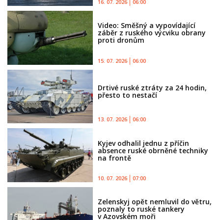
16. 07. 2026
06:00
Video: Směšný a vypovídající
záběr z ruského výcviku obrany
proti dronům
15. 07. 2026
06:00
Drtivé ruské ztráty za 24 hodin,
přesto to nestačí
13. 07. 2026
06:00
Kyjev odhalil jednu z příčin
absence ruské obrněné techniky
na frontě
10. 07. 2026
07:00
Zelenskyj opět nemluvil do větru,
poznaly to ruské tankery
v Azovském moři