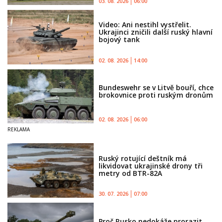
03. 08. 2026
06:00
Video: Ani nestihl vystřelit.
Ukrajinci zničili další ruský hlavní
bojový tank
02. 08. 2026
14:00
Bundeswehr se v Litvě bouří, chce
brokovnice proti ruským dronům
02. 08. 2026
06:00
Ruský rotující deštník má
likvidovat ukrajinské drony tři
metry od BTR-82A
30. 07. 2026
07:00
Proč Rusko nedokáže prorazit