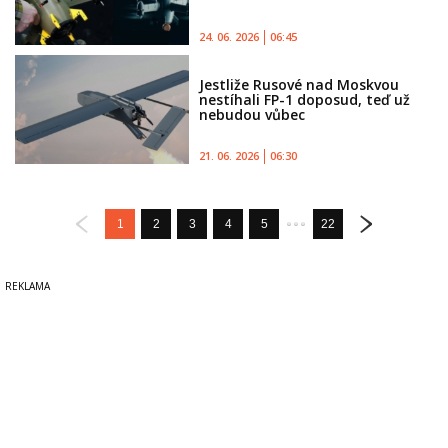
24. 06. 2026
06:45
Jestliže Rusové nad Moskvou
nestíhali FP-1 doposud, teď už
nebudou vůbec
21. 06. 2026
06:30
1
2
3
4
5
22