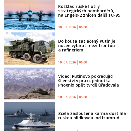
Rozklad ruské flotily
strategických bombardérů,
na Engels-2 zničen další Tu-95
20. 07. 2026
06:00
Do kouta zatlačený Putin je
nucen vybírat mezi frontou
a rafineriemi
19. 07. 2026
06:00
Video: Putinovo pokračující
šílenství v praxi, jednotka
Phoenix opět tvrdě úřadovala
18. 07. 2026
06:00
Zcela zasloužená karma dostihla
ruskou hlídkovou loď Izumrud