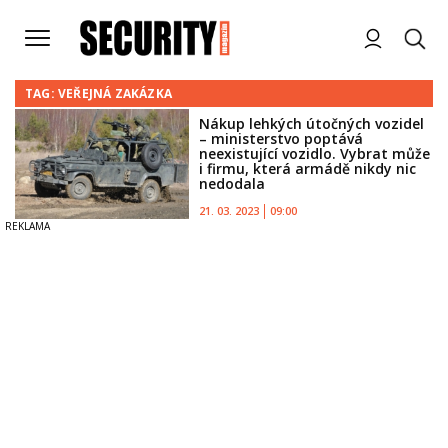
TAG: VEŘEJNÁ ZAKÁZKA
Nákup lehkých útočných vozidel
– ministerstvo poptává
neexistující vozidlo. Vybrat může
i firmu, která armádě nikdy nic
nedodala
21. 03. 2023
09:00