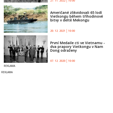
27. 11. 2022
10:00
Američané zlikvidovali 65 lodí
Vietkongu během tříhodinové
bitvy v deltě Mekongu
20. 12. 2021
10:00
První Medaile cti ve Vietnamu -
dva prapory Vietkongu v Nam
Dong odraženy
07. 12. 2020
10:00