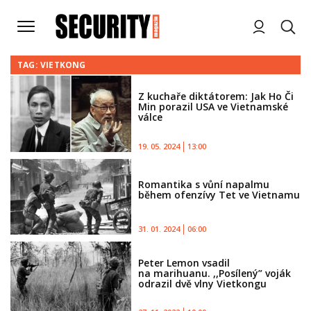
TAG: VIETKONG
Z kuchaře diktátorem: Jak Ho Či
Min porazil USA ve Vietnamské
válce
19. 05. 2024
13:00
Romantika s vůní napalmu
během ofenzívy Tet ve Vietnamu
31. 01. 2024
06:00
Peter Lemon vsadil
na marihuanu. ,,Posílený” voják
odrazil dvě vlny Vietkongu