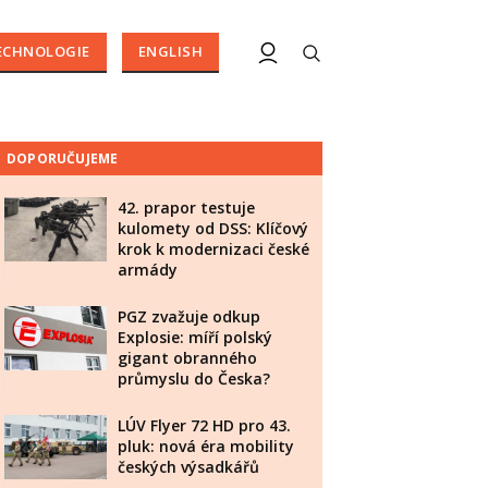
ECHNOLOGIE
ENGLISH
DOPORUČUJEME
42. prapor testuje
kulomety od DSS: Klíčový
krok k modernizaci české
armády
PGZ zvažuje odkup
Explosie: míří polský
gigant obranného
průmyslu do Česka?
LÚV Flyer 72 HD pro 43.
pluk: nová éra mobility
českých výsadkářů