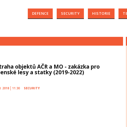
DEFENCE
SECURITY
HISTORIE
T
traha objektů AČR a MO - zakázka pro
jenské lesy a statky (2019-2022)
8. 2018
11:30
SECURITY