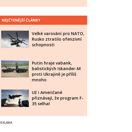
NEJČTENĚJŠÍ ČLÁNKY
Velké varování pro NATO,
Rusko ztratilo ofenzivní
schopnosti
Putin hraje vabank,
balistických Iskander-M
proti Ukrajině je příliš
mnoho
Už i Američané
přiznávají, že program F-
35 selhal