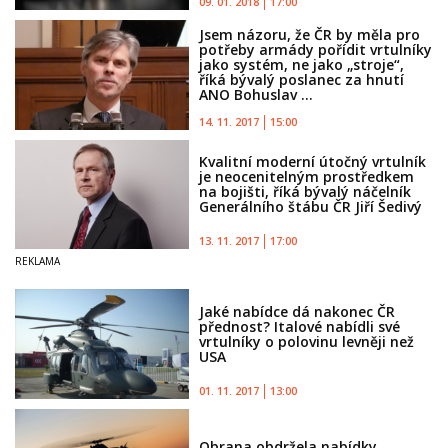
09. 01. 2018
17:00
Jsem názoru, že ČR by měla pro
potřeby armády pořídit vrtulníky
jako systém, ne jako „stroje“,
říká bývalý poslanec za hnutí
ANO Bohuslav ...
14. 11. 2017
15:00
Kvalitní moderní útočný vrtulník
je neocenitelným prostředkem
na bojišti, říká bývalý náčelník
Generálního štábu ČR Jiří Šedivý
13. 11. 2017
17:00
Jaké nabídce dá nakonec ČR
přednost? Italové nabídli své
vrtulníky o polovinu levněji než
USA
01. 11. 2017
13:00
Obrana obdržela nabídky