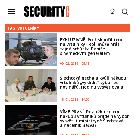
TAG: VRTULNÍKY
EXKLUZIVNĚ: Proč skončil tendr
na vrtulníky? Roli může hrát
tajná schůzka Babiše
s německým generálem
09. 02. 2018
08:15
Šlechtová nechala kvůli nákupu
vrtulníků „vyklidit“ výbor od
novinářů. Hodinu vysvětlovala
18. 01. 2018
14:30
VÍME PRVNÍ: Roztržku kolem
nákupu vrtulníků přijde na výbor
vysvětlit ministryně Šlechtová
a náčelník Bečvář