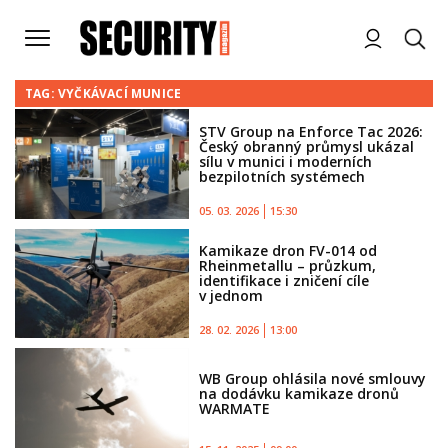
TAG: VYČKÁVACÍ MUNICE
STV Group na Enforce Tac 2026:
Český obranný průmysl ukázal
sílu v munici i moderních
bezpilotních systémech
05. 03. 2026
15:30
Kamikaze dron FV-014 od
Rheinmetallu – průzkum,
identifikace i zničení cíle
v jednom
28. 02. 2026
13:00
WB Group ohlásila nové smlouvy
na dodávku kamikaze dronů
WARMATE