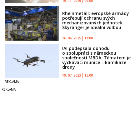
15. 11. 2025
09:00
Rheinmetall: evropské armády
potřebují ochranu svých
mechanizovaných jednotek.
Skyranger je ideální volbou
16. 06. 2025
11:00
IAI podepsala dohodu
o spolupráci s německou
společností MBDA. Tématem je
vyčkávací munice – kamikaze
drony
19. 07. 2023
13:00